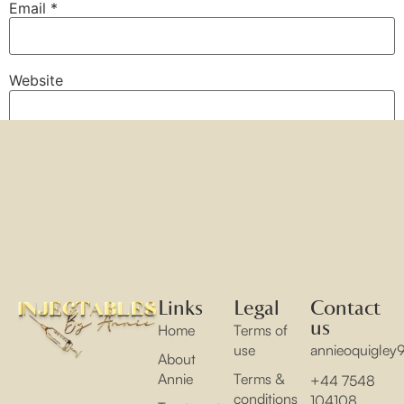
Email
*
Website
Save my name, email, and website in this browser for
the next time I comment.
Links
Legal
Contact
us
Home
Terms of
use
annieoquigle
About
Annie
Terms &
+44 7548
conditions
104108