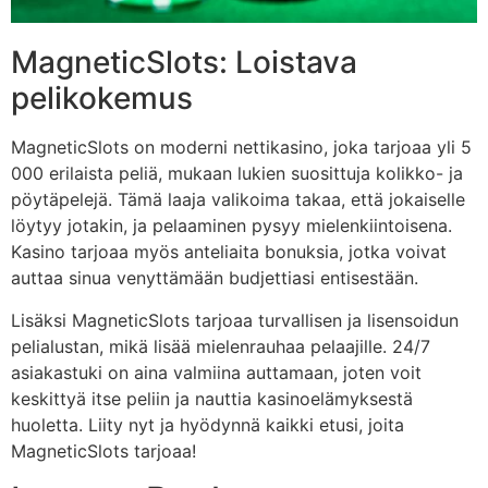
MagneticSlots: Loistava
pelikokemus
MagneticSlots on moderni nettikasino, joka tarjoaa yli 5
000 erilaista peliä, mukaan lukien suosittuja kolikko- ja
pöytäpelejä. Tämä laaja valikoima takaa, että jokaiselle
löytyy jotakin, ja pelaaminen pysyy mielenkiintoisena.
Kasino tarjoaa myös anteliaita bonuksia, jotka voivat
auttaa sinua venyttämään budjettiasi entisestään.
Lisäksi MagneticSlots tarjoaa turvallisen ja lisensoidun
pelialustan, mikä lisää mielenrauhaa pelaajille. 24/7
asiakastuki on aina valmiina auttamaan, joten voit
keskittyä itse peliin ja nauttia kasinoelämyksestä
huoletta. Liity nyt ja hyödynnä kaikki etusi, joita
MagneticSlots tarjoaa!