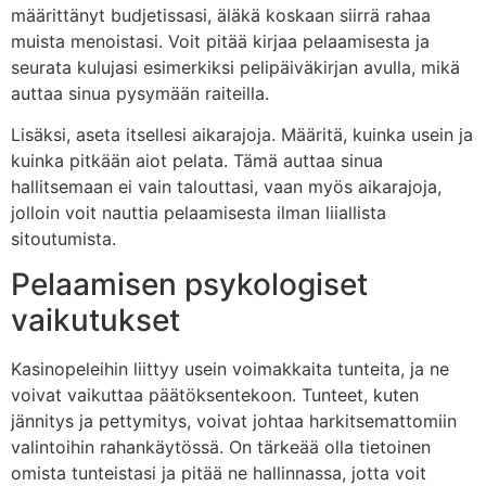
määrittänyt budjetissasi, äläkä koskaan siirrä rahaa
muista menoistasi. Voit pitää kirjaa pelaamisesta ja
seurata kulujasi esimerkiksi pelipäiväkirjan avulla, mikä
auttaa sinua pysymään raiteilla.
Lisäksi, aseta itsellesi aikarajoja. Määritä, kuinka usein ja
kuinka pitkään aiot pelata. Tämä auttaa sinua
hallitsemaan ei vain talouttasi, vaan myös aikarajoja,
jolloin voit nauttia pelaamisesta ilman liiallista
sitoutumista.
Pelaamisen psykologiset
vaikutukset
Kasinopeleihin liittyy usein voimakkaita tunteita, ja ne
voivat vaikuttaa päätöksentekoon. Tunteet, kuten
jännitys ja pettymitys, voivat johtaa harkitsemattomiin
valintoihin rahankäytössä. On tärkeää olla tietoinen
omista tunteistasi ja pitää ne hallinnassa, jotta voit