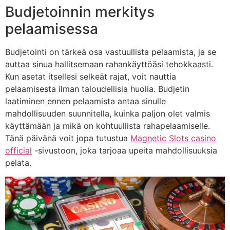
Budjetoinnin merkitys
pelaamisessa
Budjetointi on tärkeä osa vastuullista pelaamista, ja se
auttaa sinua hallitsemaan rahankäyttöäsi tehokkaasti.
Kun asetat itsellesi selkeät rajat, voit nauttia
pelaamisesta ilman taloudellisia huolia. Budjetin
laatiminen ennen pelaamista antaa sinulle
mahdollisuuden suunnitella, kuinka paljon olet valmis
käyttämään ja mikä on kohtuullista rahapelaamiselle.
Tänä päivänä voit jopa tutustua
Magnetic Slots casino
official
-sivustoon, joka tarjoaa upeita mahdollisuuksia
pelata.