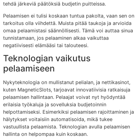
tehdä järkeviä päätöksiä budjetin puitteissa.
Pelaamisen ei tulisi koskaan tuntua pakolta, vaan sen on
tarkoitus olla viihdettä. Muista pitää taukoja ja arvioida
omaa pelaamistasi säännöllisesti. Tämä voi auttaa sinua
tunnistamaan, jos pelaaminen alkaa vaikuttaa
negatiivisesti elämääsi tai talouteesi.
Teknologian vaikutus
pelaamiseen
Nykyteknologia on mullistanut pelialan, ja nettikasinot,
kuten MagneticSlots, tarjoavat innovatiivisia ratkaisuja
pelaamisen hallintaan. Pelaajat voivat nyt hyödyntää
erilaisia työkaluja ja sovelluksia budjetoinnin
helpottamiseksi. Esimerkiksi pelaamisen rajoittaminen ja
hälytykset voitaisiin automatisoida, mikä tukee
vastuullista pelaamista. Teknologian avulla pelaamisen
hallinta on helpompaa kuin koskaan.