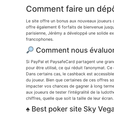
Comment faire un dépô
Le site offre un bonus aux nouveaux joueurs
offre également 6 forfaits de bienvenue jus
parisienne, Jérémy a développé une solide exp
francophones.
Comment nous évaluons
Si PayPal et PaysafeCard partagent une grande
pour être utilisé, ce qui réduit l’anonymat. C
Dans certains cas, le cashback est accessible
du joueur. Bien que certaines de ces offres soi
impacter vos chances de gagner à long term
aux joueurs de tester l’intégralité de la ludot
chiffres, quelle que soit la taille de leur écran.
♠️ Best poker site Sky Veg