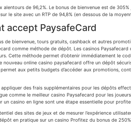
x alentours de 96,2%. Le bonus de bienvenue est de 305% j
 sur le site avec un RTP de 94,8% (en dessous de la moyen
at accept PaysafeCard
s de bienvenue, tours gratuits, cashback et autres promoti
ecard comme méthode de dépôt. Les casinos Paysafecard of
eurs. Cette méthode permet d’obtenir immédiatement le code
Ce nouveau online casino paysafecard offre un dépôt sécur
ermet aux petits budgets d’accéder aux promotions, contra
 appliquer des frais supplémentaires pour les dépôts effec
ngue comme le meilleur casino Paysafecard pour les joueurs
r un casino en ligne sont une étape essentielle pour profite
entiel des sites de jeux et de mesurer l’expérience utilisa
 dépôt en pratique sur un casino Profitez du bonus de 250%