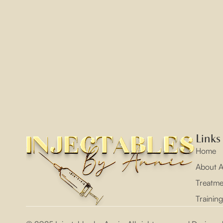
Save my name, email, and website in this b
Links
Home
About A
Treatmen
Training