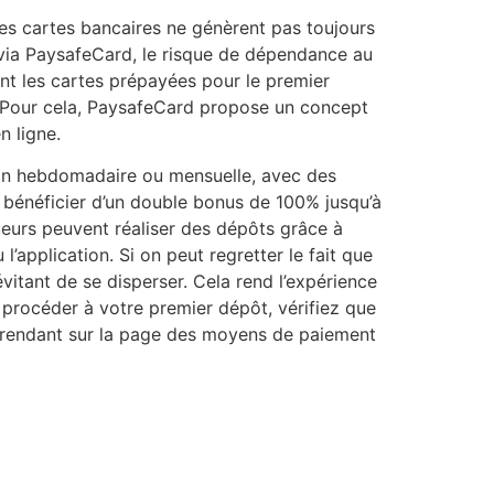
 les cartes bancaires ne génèrent pas toujours
et via PaysafeCard, le risque de dépendance au
ent les cartes prépayées pour le premier
e. Pour cela, PaysafeCard propose un concept
n ligne.
açon hebdomadaire ou mensuelle, avec des
 bénéficier d’un double bonus de 100% jusqu’à
oueurs peuvent réaliser des dépôts grâce à
l’application. Si on peut regretter le fait que
vitant de se disperser. Cela rend l’expérience
e procéder à votre premier dépôt, vérifiez que
 rendant sur la page des moyens de paiement