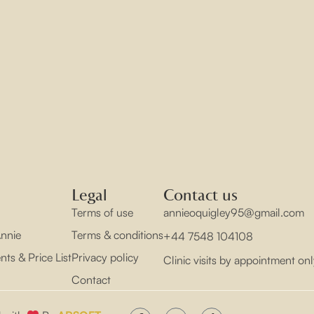
rowser for the next time I comment.
Legal
Contact us
Terms of use
annieoquigley95@gmail.com
nnie
Terms & conditions
+44 7548 104108
ts & Price List
Privacy policy
Clinic visits by appointment onl
Contact