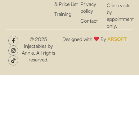
& Price List
Privacy
Clinic visits
policy
by
Training
appointment
Contact
only.
© 2025
Designed with
By
ARSOFT
Injectables by
Annie. All rights
reserved.