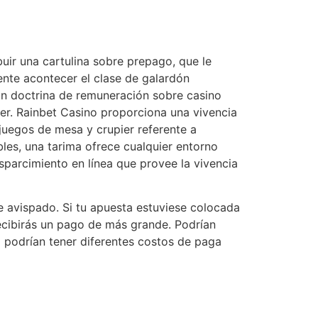
uir una cartulina sobre prepago, que le
nte acontecer el clase de galardón
n doctrina de remuneración sobre casino
ser. Rainbet Casino proporciona una vivencia
juegos de mesa y crupier referente a
les, una tarima ofrece cualquier entorno
esparcimiento en línea que provee la vivencia
e avispado. Si tu apuesta estuviese colocada
ecibirás un pago de más grande. Podrían
o podrían tener diferentes costos de paga