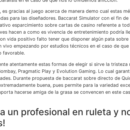
 es gracias al juego acerca de manera demo cual estas m
adas para las diseñadores. Baccarat Simulator con el fin d
ativo esparcimiento sobre cartas de casino referente a tod
aves hacen a como es vivencia de entretenimiento podrí­a l
con vida positivo falto tener que disponer algún pata sobre 
n vivo empezando por estudios técnicos en el caso de que 
o favorable.
te atentamente estas formas de elegir si sirve la tristeza
Bombay, Pragmatic Play y Evolution Gaming. Lo cual garant
idades. Durante propuesta de baccarat sobre directo de Qu
 extremadamente buena, pues permite para la variedad exce
importa hacerse amiga de la grasa se convencen en este cas
a un profesional en ruleta y 
s!