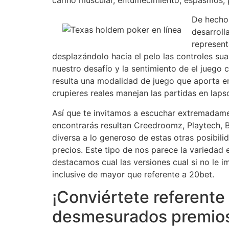
De hecho,
desarroll
represent
desplazándolo hacia el pelo las controles su
nuestro desafío y la sentimiento de el juego 
resulta una modalidad de juego que aporta e
crupieres reales manejan las partidas en laps
Así que te invitamos a escuchar extremadamen
encontrarás resultan Creedroomz, Playtech, 
diversa a lo generoso de estas otras posibil
precios. Este tipo de nos parece la variedad
destacamos cual las versiones cual si no le 
inclusive de mayor que referente a 20bet.
¡Conviértete referente 
desmesurados premio