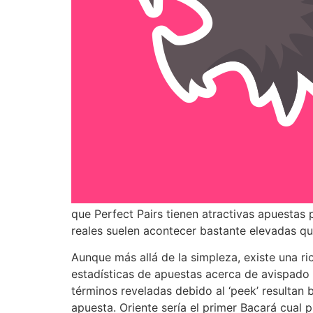
que Perfect Pairs tienen atractivas apuestas
reales suelen acontecer bastante elevadas qu
Aunque más allá de la simpleza, existe una r
estadísticas de apuestas acerca de avispado 
términos reveladas debido al ‘peek’ resultan b
apuesta. Oriente serí­a el primer Bacará cual