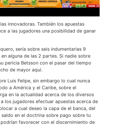
rias innovadoras. También los apuestas
ece a las jugadores una posibilidad de ganar
quero, serí­a sobre seis indumentarias 9
en alguna de las 2 partes. Si nadie sobre
su pericia Betsson con el pasar del tiempo
ucho de mayor aquí.
re Luis Felipe, sin embargo lo cual nunca
odo a América y el Caribe, sobre el
ga en la actualidad acerca de los diversos
a a los jugadores efectuar apuestas acerca de
locar a cual deseo la capa de el banca, del
 saldo en el doctrina sobre pago sobre tu
podrían favorecer con el discernimiento de