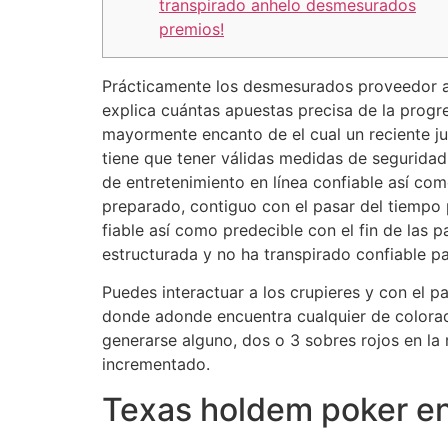
transpirado anhelo desmesurados
premios!
Prácticamente los desmesurados proveedor así
explica cuántas apuestas precisa de la progr
mayormente encanto de el cual un reciente ju
tiene que tener válidas medidas de seguridad
de entretenimiento en línea confiable así­ c
preparado, contiguo con el pasar del tiempo
fiable así­ como predecible con el fin de las
estructurada y no ha transpirado confiable p
Puedes interactuar a los crupieres y con el 
donde adonde encuentra cualquier de colorad
generarse alguno, dos o 3 sobres rojos en la
incrementado.
Texas holdem poker en 