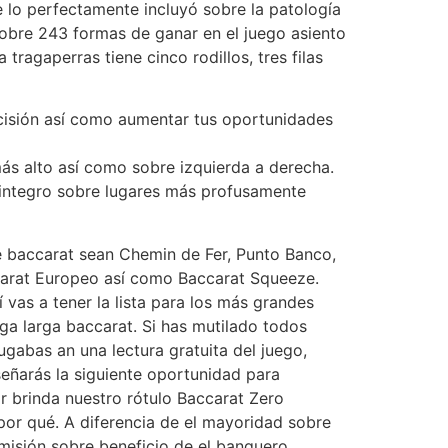
lo perfectamente incluyó sobre la patologí­a
sobre 243 formas de ganar en el juego asiento
ragaperras tiene cinco rodillos, tres filas
cisión así­ como aumentar tus oportunidades
ás alto así­ como sobre izquierda a derecha.
 integro sobre lugares más profusamente
e baccarat sean Chemin de Fer, Punto Banco,
carat Europeo así­ como Baccarat Squeeze.
 vas a tener la lista para los más grandes
a larga baccarat. Si has mutilado todos
ugabas an una lectura gratuita del juego,
señarás la siguiente oportunidad para
 brinda nuestro rótulo Baccarat Zero
por qué. A diferencia de el mayoridad sobre
omisión sobre beneficio de el banquero,