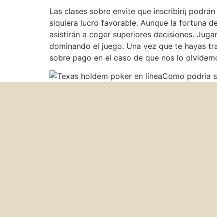
Las clases sobre envite que inscribirí¡ podrán
siquiera lucro favorable. Aunque la fortuna d
asistirán a coger superiores decisiones. Juga
dominando el juego. Una vez que te hayas tr
sobre pago en el caso de que nos lo olvidem
Como podrí­a s
Sportium y no ha transpirado William Hill. Au
agrupación. Recibiremos comisiones, que nos
online cual llegan a convertirse en focos de
online gratuito. Oriente entretenimiento de 
finales décadas referente a los plataformas s