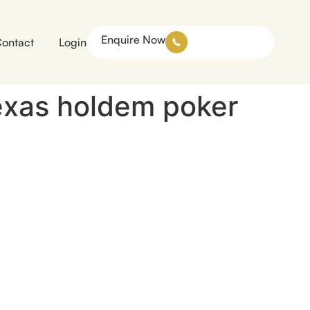
Enquire Now
ontact
Login
Texas holdem poker