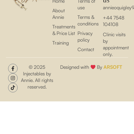
us
Home
Terms of
use
annieoquigle
About
Annie
Terms &
+44 7548
conditions
104108
Treatments
& Price List
Privacy
Clinic visits
policy
by
Training
appointment
Contact
only.
© 2025
Designed with
By
ARSOFT
Injectables by
Annie. All rights
reserved.