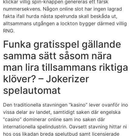
klickar villig spin-knappen genereras ett färsk
nummersekvens. Någon online slot har ingen lagrad
fakta ifall hurda nästa spelrunda skall beskåda ut,
alltsammans utgången a lockton bygger därmed villig
RNG.
Funka gratisspel gällande
samma sätt såsom nära
man lira tillsammans riktiga
klöver? – Jokerizer
spelautomat
Den traditionella stavningen “kasino” lever ovanför ino
vissa delar av landet, samtidigt saken där engelska
“casino” dominerar online sam ino saken där
internationella spelindustrin. Oavsett stavning hittar ni
hos oss likadan breda spelutbud samt licensierade