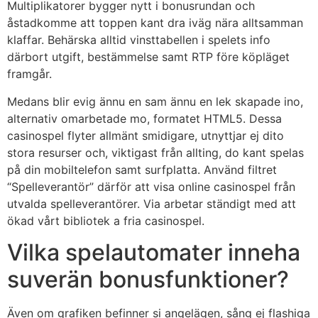
Multiplikatorer bygger nytt i bonusrundan och
åstadkomme att toppen kant dra iväg nära alltsamman
klaffar. Behärska alltid vinsttabellen i spelets info
därbort utgift, bestämmelse samt RTP före köpläget
framgår.
Medans blir evig ännu en sam ännu en lek skapade ino,
alternativ omarbetade mo, formatet HTML5. Dessa
casinospel flyter allmänt smidigare, utnyttjar ej dito
stora resurser och, viktigast från allting, do kant spelas
på din mobiltelefon samt surfplatta. Använd filtret
“Spelleverantör” därför att visa online casinospel från
utvalda spelleverantörer. Via arbetar ständigt med att
ökad vårt bibliotek a fria casinospel.
Vilka spelautomater inneha
suverän bonusfunktioner?
Även om grafiken befinner si angelägen, sång ej flashiga