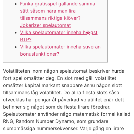
Funka gratisspel gällande samma
sätt såsom nära man lira
tillsammans riktiga klöver? –
Jokerizer spelautomat
Vilka spelautomater inneha h�gst
RTP?
Vilka spelautomater inneha suverän
bonusfunktioner?
Volatiliteten inom någon spelautomat beskriver hurda
fort spel omsätter deg. En slot med gäll volatilitet
omsätter kapital markant snabbare ännu någon slott
tillsammans låg volatilitet. Do allra flesta slots såso
utvecklas har pengar åt påverkad volatilitet enär dett
befinner sig något som de flesta lirare föredrar.
Spelautomater använder någo matematisk formel kallad
RNG, Random Number Dynamo, som grundare
slumpmässiga nummersekvenser.
Varje gång en lirare