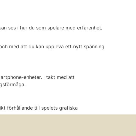
 kan ses i hur du som spelare med erfarenhet,
l och med att du kan uppleva ett nytt spänning
artphone-enheter. I takt med att
ngsförmåga.
t förhållande till spelets grafiska
iska. I takt med att spelet fortsätter väcka