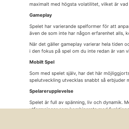
maximalt med högsta volatilitet, vilket är vad 
Gameplay
Spelet har varierande spelformer för att anpa
även de som inte har någon erfarenhet alls,
När det gäller gameplay varierar hela tiden o
i den fokus på spel om du inte redan är van vid
Mobilt Spel
Som med spelet själv, har det här möjliggjor
spelutveckling utvecklas snabbt så erbjuder 
Spelarerupplevelse
Spelet är full av spänning, liv och dynamik. M
utformningar som kombinerats med funktioner
För oss var enkelheten i hur man kunde spela 
intresse har vi blivit alltmer sugna på detta.