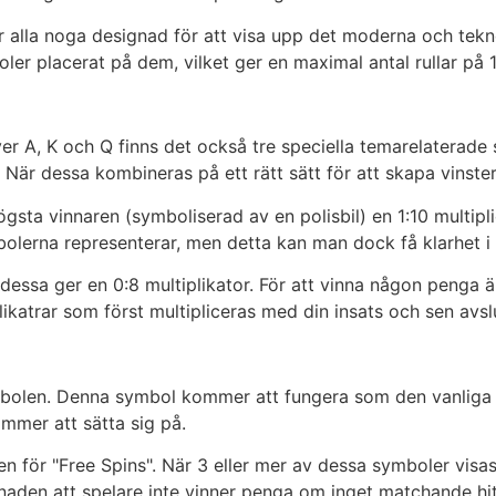
är alla noga designad för att visa upp det moderna och tek
oler placerat på dem, vilket ger en maximal antal rullar på 
er A, K och Q finns det också tre speciella temarelaterade s
is". När dessa kombineras på ett rätt sätt för att skapa vin
gsta vinnaren (symboliserad av en polisbil) en 1:10 multiplie
mbolerna representerar, men detta kan man dock få klarhet 
, dessa ger en 0:8 multiplikator. För att vinna någon penga 
plikatrar som först multipliceras med din insats och sen avsl
mbolen. Denna symbol kommer att fungera som den vanliga w
ommer att sätta sig på.
en för "Free Spins". När 3 eller mer av dessa symboler visas
llnaden att spelare inte vinner penga om inget matchande hi