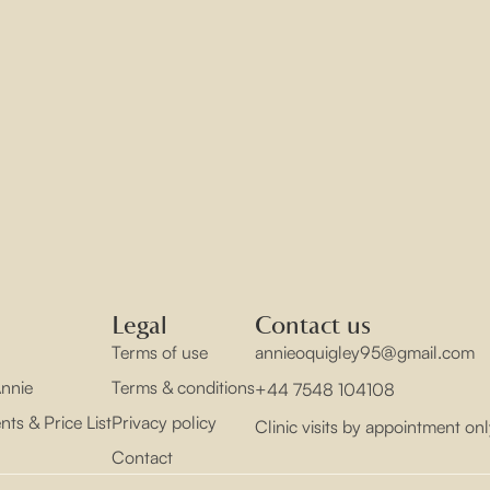
pelare som har nått högre nivå, och det är precis så spel s
r åsikt om denna typ av slotspeleldigt enkel.
läsare att prova på den!
Legal
Contact us
Terms of use
annieoquigley95@gmail.com
nnie
Terms & conditions
+44 7548 104108
ts & Price List
Privacy policy
Clinic visits by appointment onl
Contact