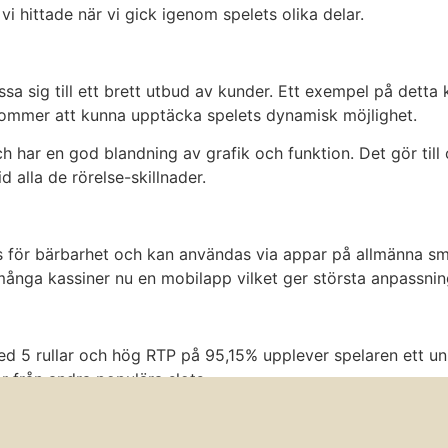
vi hittade när vi gick igenom spelets olika delar.
ssa sig till ett brett utbud av kunder. Ett exempel på detta
 kommer att kunna upptäcka spelets dynamisk möjlighet.
ch har en god blandning av grafik och funktion. Det gör til
 alla de rörelse-skillnader.
ts för bärbarhet och kan användas via appar på allmänna sm
många kassiner nu en mobilapp vilket ger största anpassni
ed 5 rullar och hög RTP på 95,15% upplever spelaren ett unik
 från andra populära slots.
utan att behöva läsa instruktionen möjligen det mest fantast