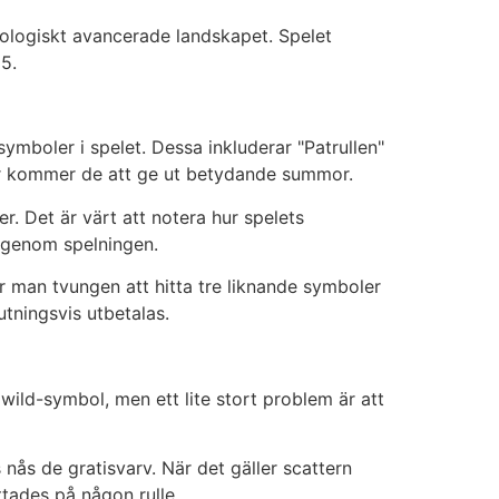
nologiskt avancerade landskapet. Spelet
15.
ymboler i spelet. Dessa inkluderar "Patrullen"
ster kommer de att ge ut betydande summor.
r. Det är värt att notera hur spelets
i genom spelningen.
är man tvungen att hitta tre liknande symboler
utningsvis utbetalas.
ild-symbol, men ett lite stort problem är att
 nås de gratisvarv. När det gäller scattern
ttades på någon rulle.