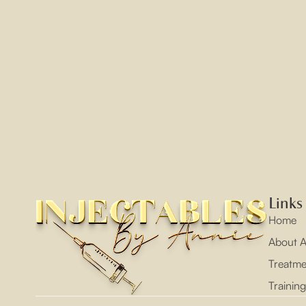
Slutsats
I författaren kan en del av det man stödjer s
intryck. Efter att ha spelat flera gånger är vå
Med fulla 5 stjärnor från oss ber vi alla våra 
Links
Home
About A
Treatmen
Training