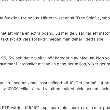
funktion för bonus. När ett visst antal "Free Spin"-symbol
het att vinna en extra poäng. Ju mer de visar när ett matcha
e taktiskt att vara försiktig medan man deltar i detta spel.
å 95,15% och det också tillhör kategorin av Medium-high vol
tsummor i intervallet mellan en gång per miljon, vilket ger s
spelare med maximal insatsmängd på 10. Det var möjligt att s
v 10000, vilket är vad vi hittade när vi gick igenom spelets
 i RTP-värden (95.15%), spelbara fokuspunkter och max po