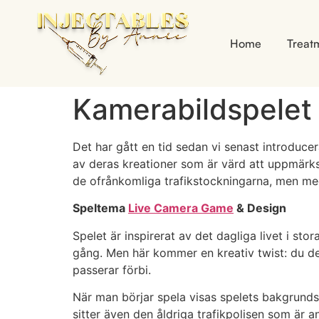
Home
Treat
Kamerabildspelet 
Det har gått en tid sedan vi senast introduce
av deras kreationer som är värd att uppmärks
de ofrånkomliga trafikstockningarna, men med
Speltema
Live Camera Game
& Design
Spelet är inspirerat av det dagliga livet i sto
gång. Men här kommer en kreativ twist: du del
passerar förbi.
När man börjar spela visas spelets bakgrundsb
sitter även den åldriga trafikpolisen som är an