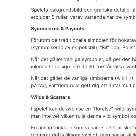
Spelets bakgrundsbild och grafiska detaljer 
erbjuder 5 rullar, varav vartenda har tre symb
Symbolerna & Payouts
Förutom de traditionella simbolen för bokstäv
(symboliserad av en polisbil), "Bil" och "Pol
När det gäller vanliga symboler, då ger den hö
inledande design inte direkt förstår vilka sy
När det gäller de vanliga simboerna (A till K)
på rad, vartdera rulle gett dig ett antal multi
Wilds & Scatters
I spelet kan du även se en "Rörelse"-wild-sy
man inte vet vilken rulla denna vild symbol k
En annan funktion som vi har i spelet är skatt
fungerar detta liksom vanligt, men här är ski