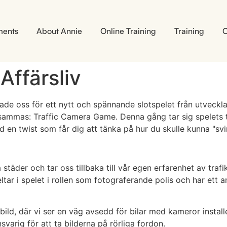
ments
About Annie
Online Training
Training
C
Affärsliv
rade oss för ett nytt och spännande slotspelet från utveckla
ammas: Traffic Camera Game. Denna gång tar sig spelets tem
 en twist som får dig att tänka på hur du skulle kunna "svi
ra städer och tar oss tillbaka till vår egen erfarenhet av tr
tar i spelet i rollen som fotograferande polis och har ett a
ild, där vi ser en väg avsedd för bilar med kameror install
svarig för att ta bilderna på rörliga fordon.