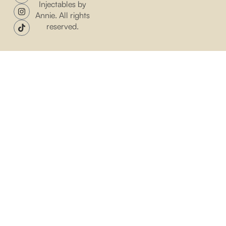
Injectables by
Annie. All rights
reserved.