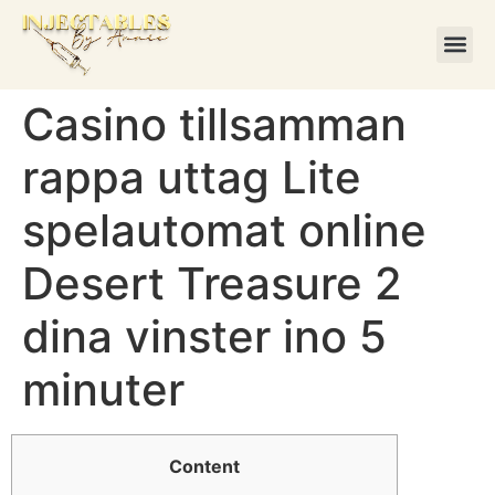
Casino tillsamman
rappa uttag Lite
spelautomat online
Desert Treasure 2
dina vinster ino 5
minuter
Content