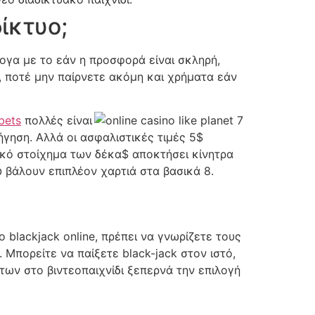
δίκτυο;
ογα με το εάν η προσφορά είναι σκληρή,
ς, ποτέ μην παίρνετε ακόμη και χρήματα εάν
bets
πολλές είναι
γηση. Αλλά οι ασφαλιστικές τιμές 5$
δικό στοίχημα των δέκα$ αποκτήσει κίνητρα
ύ βάλουν επιπλέον χαρτιά στα βασικά 8.
 blackjack online, πρέπει να γνωρίζετε τους
Μπορείτε να παίξετε black-jack στον ιστό,
των στο βιντεοπαιχνίδι ξεπερνά την επιλογή