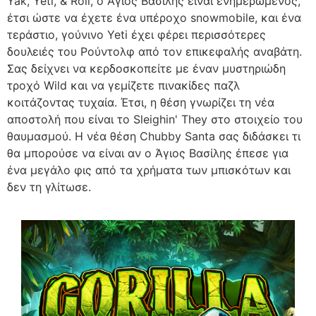
Yak, Yeti, & Roll, ο Άγιος Βασίλης είναι ενημερωμένος,
έτσι ώστε να έχετε ένα υπέροχο snowmobile, και ένα
τεράστιο, γούνινο Yeti έχει φέρει περισσότερες
δουλειές του Ρούντολφ από τον επικεφαλής αναβάτη.
Σας δείχνει να κερδοσκοπείτε με έναν μυστηριώδη
τροχό Wild και να γεμίζετε πινακίδες παζλ
κοιτάζοντας τυχαία. Έτσι, η θέση γνωρίζει τη νέα
αποστολή που είναι το Sleighin' They στο στοιχείο του
θαυμασμού. Η νέα θέση Chubby Santa σας διδάσκει τι
θα μπορούσε να είναι αν ο Άγιος Βασίλης έπεσε για
ένα μεγάλο φις από τα χρήματα των μπισκότων και
δεν τη γλίτωσε.