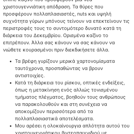
χριστουγεννιάτικη απόδραση. Τα θύρες που
προσφέρουν πολλαπλασιαστές, nuts και υψηλή
συχνότητα γύρων μπόνους τείνουν να επεκτείνουν τις
περιστροφές τους το συντομότερο δυνατό κατά τη
διάρκεια του Δεκεμβρίου. Ορισμένα καζίνο το
επιτρέπουν. Άλλα σας κάνουν να σας κάνουν να
νιώθετε κουρασμένοι πριν διεκδικήσετε άλλα.
Τα βρέφη γυρίζουν μερικά χαρτονομίσματα
ταυτόχρονα, προσπαθώντας να βρουν
αντιστοιχίες.
Κατά τη διάρκεια του ρίσκου, οπτικές ενδείξεις,
όπως η μετακίνηση ενός αλλιώς τονισμένου
τμήματος πλέγματος, βοηθούν τους ανθρώπους
να παρακολουθούν και στη συνέχεια να
αποκομίζουν περισσότερα από τα
πολλαπλασιαστικά αποτελέσματα.
Μου αρέσει η ολοκαίνουργια απλότητα αυτού του
χριστουγεννιάτικου βιντεοπαιχνιδιού με