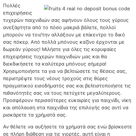
Πολλές
επιχειρήσεις
τυχερών παιχνιδιών σας αφήνουν όλους τους γύρους
ανεξάρτητα από το πόσο μακριά βάλετε, πολλοί
μπορούν να τον/την αλλάξουν με επίκεντρο το δικό
σας πόκερ. Από πολλά μπόνους καζίνο έρχονται με
δωρεάν γύρους! Μιλήστε για όλες τις κορυφαίες
επιχειρήσεις τυχερών παιχνιδιών μας και θα
διεκδικήσετε τα καλύτερα μπόνους σήμερα!
Χρησιμοποιήστε τα για να βελτιώσετε τις θέσεις σας,
περιστρέψτε τους νέους τροχούς στις θύρες
πραγματικού εισοδήματός σας και βελτιστοποιήστε τις
πιθανότητές σας να τους πετύχετε μεγαλύτερους.
Προσφέρουν περισσότερες ευκαιρίες για παιχνίδι, νίκη
και απόλαυση στα παιχνίδια της επιλογής σας αντί να
ρισκάρετε τα χρήματά σας.
Αν θέλετε να αυξήσετε τα χρήματά σας ενώ βρίσκεστε
σε πλήρη διάθεση για τις γιορτές, αυτή είναι η