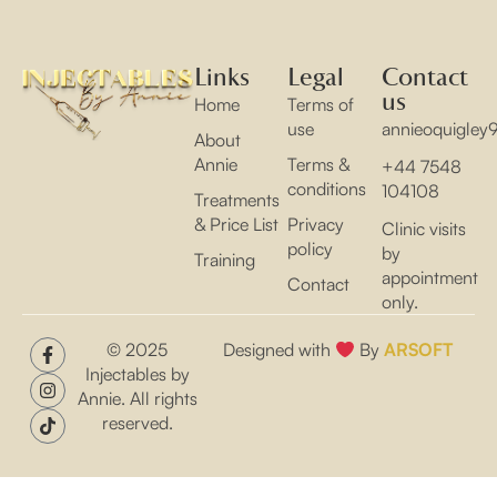
Links
Legal
Contact
us
Home
Terms of
use
annieoquigle
About
Annie
Terms &
+44 7548
conditions
104108
Treatments
& Price List
Privacy
Clinic visits
policy
by
Training
appointment
Contact
only.
© 2025
Designed with
By
ARSOFT
Injectables by
Annie. All rights
reserved.