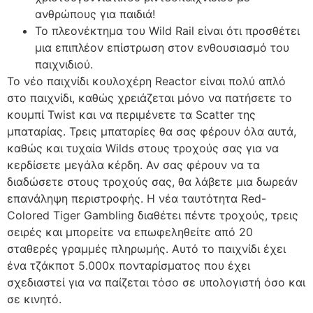
ανθρώπους για παιδιά!
Το πλεονέκτημα του Wild Rail είναι ότι προσθέτει
μια επιπλέον επίστρωση στον ενθουσιασμό του
παιχνιδιού.
Το νέο παιχνίδι κουλοχέρη Reactor είναι πολύ απλό
στο παιχνίδι, καθώς χρειάζεται μόνο να πατήσετε το
κουμπί Twist και να περιμένετε τα Scatter της
μπαταρίας. Τρεις μπαταρίες θα σας φέρουν όλα αυτά,
καθώς και τυχαία Wilds στους τροχούς σας για να
κερδίσετε μεγάλα κέρδη. Αν σας φέρουν να τα
διαδώσετε στους τροχούς σας, θα λάβετε μια δωρεάν
επανάληψη περιστροφής. Η νέα ταυτότητα Red-
Colored Tiger Gambling διαθέτει πέντε τροχούς, τρεις
σειρές και μπορείτε να επωφεληθείτε από 20
σταθερές γραμμές πληρωμής. Αυτό το παιχνίδι έχει
ένα τζάκποτ 5.000x πονταρίσματος που έχει
σχεδιαστεί για να παίζεται τόσο σε υπολογιστή όσο και
σε κινητό.