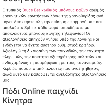
Ο τυπικός
Bruce Bet κωδικός μπόνους καζίνο
αριθμός
ερευνητικών ερωτήσεων λόγω της χρονοθυρίδας ανά
μήνα. Αποκτήστε όλη την επίσημη εφαρμογή μας και
απολαύστε Sphinx κάθε φορά, οπουδήποτε με
αποκλειστικά μπόνους κινητής τηλεφωνίας! Οι
αξιολογήσεις απηχούν γνήσια υπέρ της λογικής και
ενδέχεται να έχετε αυστηρά ρυθμιστικά κριτήρια.
Αξιολογώ τη δικαιοσύνη των παιχνιδιών, την ταχύτητα
πληρωμών, την ποιότητα εξυπηρέτησης πελατών και
ενδεχομένως τη συμμόρφωση με τους κανονισμούς.
Κερδίζω ποσοστό από τελεστές που αναζητήθηκαν,
αλλά αυτό δεν καθορίζει τις ανεξάρτητες αξιολογήσεις
μας.
Πόδι Online παιχνίδι
Κίνητρα