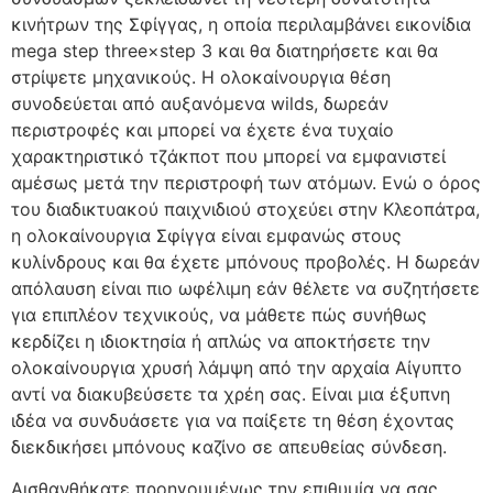
κινήτρων της Σφίγγας, η οποία περιλαμβάνει εικονίδια
mega step three×step 3 και θα διατηρήσετε και θα
στρίψετε μηχανικούς. Η ολοκαίνουργια θέση
συνοδεύεται από αυξανόμενα wilds, δωρεάν
περιστροφές και μπορεί να έχετε ένα τυχαίο
χαρακτηριστικό τζάκποτ που μπορεί να εμφανιστεί
αμέσως μετά την περιστροφή των ατόμων. Ενώ ο όρος
του διαδικτυακού παιχνιδιού στοχεύει στην Κλεοπάτρα,
η ολοκαίνουργια Σφίγγα είναι εμφανώς στους
κυλίνδρους και θα έχετε μπόνους προβολές. Η δωρεάν
απόλαυση είναι πιο ωφέλιμη εάν θέλετε να συζητήσετε
για επιπλέον τεχνικούς, να μάθετε πώς συνήθως
κερδίζει η ιδιοκτησία ή απλώς να αποκτήσετε την
ολοκαίνουργια χρυσή λάμψη από την αρχαία Αίγυπτο
αντί να διακυβεύσετε τα χρέη σας. Είναι μια έξυπνη
ιδέα να συνδυάσετε για να παίξετε τη θέση έχοντας
διεκδικήσει μπόνους καζίνο σε απευθείας σύνδεση.
Αισθανθήκατε προηγουμένως την επιθυμία να σας