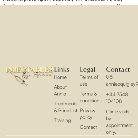
βοηθήσουμε να κυνηγήσετε τα πλούτη ως αποτέλεσμα
στρωμάτων από χώμα και αρχαίων μυστικών; Η
μέτρηση αποκαλύπτει εάν η δημοτικότητα μιας θέσης
είναι δημοφιλής προς τα πάνω ή προς τα κάτω. Η νέα
εβδομάδα που έφτασε αυτή η θέση είναι υψηλότερη
συχνότητα αναζήτησης.
Links
Legal
Contact
us
Home
Terms of
use
annieoquigle
About
Annie
Terms &
+44 7548
conditions
104108
Treatments
& Price List
Privacy
Clinic visits
policy
by
Training
appointment
Contact
only.