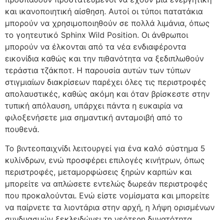
και ικανοποιητική αίσθηση. Αυτοί οι τύποι πατατάκια
μπορούν να χρησιμοποιηθούν σε πολλά λιμάνια, όπως
το γοητευτικό Sphinx Wild Position. Οι άνθρωποι
μπορούν να έλκονται από τα νέα ενδιαφέροντα
εικονίδια καθώς και την πιθανότητα να ξεδιπλωθούν
τεράστια τζάκποτ. Η παρουσία αυτών των τύπων
στιγμιαίων διακρίσεων παρέχει όλες τις περιστροφές
απολαυστικές, καθώς ακόμη και όταν βρίσκεστε στην
τυπική απόλαυση, υπάρχει πάντα η ευκαιρία να
φιλοξενήσετε μια σημαντική ανταμοιβή από το
πουθενά.
Το βιντεοπαιχνίδι λειτουργεί για ένα καλό σύστημα 5
κυλίνδρων, ενώ προσφέρει επιλογές κινήτρων, όπως
περιστροφές, μεταμορφώσεις ξηρών καρπών και
μπορείτε να απλώσετε εντελώς δωρεάν περιστροφές
που προκαλούνται. Ενώ είστε νομίσματα και μπορείτε
να παίρνετε τα λιοντάρια στην αρχή, η λήψη ορισμένων
συνδυασμών ξεκλειδώνει τη νεότερη δυνατότητα