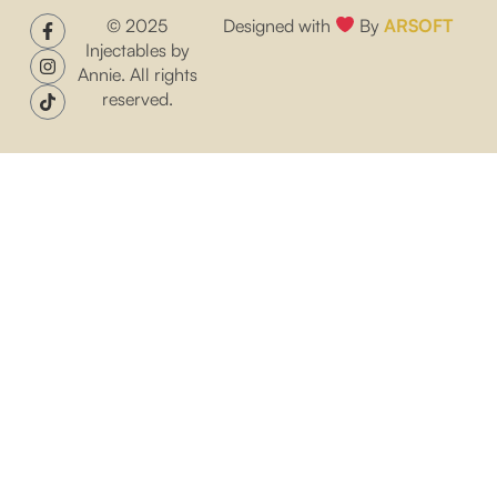
© 2025
Designed with
By
ARSOFT
Injectables by
Annie. All rights
reserved.