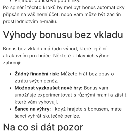
Přijmout bonusové podmínky.
Po splnění těchto kroků by měl být bonus automaticky
připsán na váš herní účet, nebo vám může být zaslán
prostřednictvím e-mailu.
Výhody bonusu bez vkladu
Bonus bez vkladu má řadu výhod, které jej činí
atraktivním pro hráče. Některé z hlavních výhod
zahrnují:
Žádný finanční risk:
Můžete hrát bez obav o
ztrátu svých peněz.
Možnost vyzkoušet nové hry:
Bonus vám
umožňuje experimentovat s různými hrami a zjistit,
které vám vyhovují.
Šance na výhry:
I když hrajete s bonusem, máte
šanci vyhrát skutečné peníze.
Na co si dát pozor