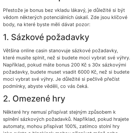
Přestože je bonus bez vkladu lákavý, je důležité si být
vědom některých potenciálních úskalí. Zde jsou klíčové
body, na které byste měli dávat pozor:
1. Sázkové požadavky
Většina online casin stanovuje sázkové požadavky,
které musíte splnit, než si budete moci vybrat své výhry.
Například, pokud máte bonus 200 Kč s 30x sázkovými
požadavky, budete muset vsadit 6000 Kč, než si budete
moci vybrat své výhry. Je důležité si pečlivě přečíst
podmínky, abyste věděli, co vás čeká.
2. Omezené hry
Některé hry nemusí přispívat stejným způsobem k
splnění sázkových požadavků. Například, pokud hrajete
automaty, mohou přispívat 100%, zatímco stolní hry