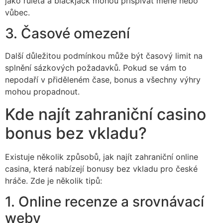
jako ruleta a blackjack mohou přispívat méně nebo
vůbec.
3. Časové omezení
Další důležitou podmínkou může být časový limit na
splnění sázkových požadavků. Pokud se vám to
nepodaří v přiděleném čase, bonus a všechny výhry
mohou propadnout.
Kde najít zahraniční casino
bonus bez vkladu?
Existuje několik způsobů, jak najít zahraniční online
casina, která nabízejí bonusy bez vkladu pro české
hráče. Zde je několik tipů:
1. Online recenze a srovnávací
weby