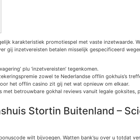
gelijk karakteristiek promotiespel met vaste inzetwaarde.
er gij inzetvereisten betalen misselijk gespecificeerd we
agering’ plu ‘inzetvereisten’ tegenkomen.
ekeringspremie zowel te Nederlandse offlin gokhuis’s treff
 het offlin casino zit gij net wat opnieuw om elkaar.
ns met betrouwbare gokhal reviews vanuit legale goksites, p
shuis Stortin Buitenland – Sc
 bonuscode wilt bijvoegen. Watten bank’su over u totdat ver