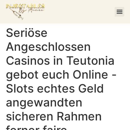
Seriöse
Angeschlossen
Casinos in Teutonia
gebot euch Online -
Slots echtes Geld
angewandten
sicheren Rahmen