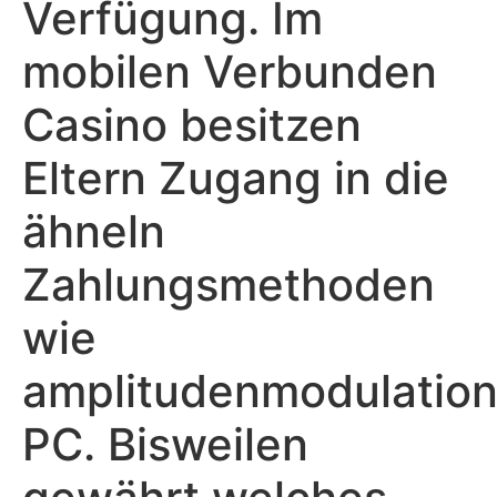
Verfügung. Im
mobilen Verbunden
Casino besitzen
Eltern Zugang in die
ähneln
Zahlungsmethoden
wie
amplitudenmodulatio
PC. Bisweilen