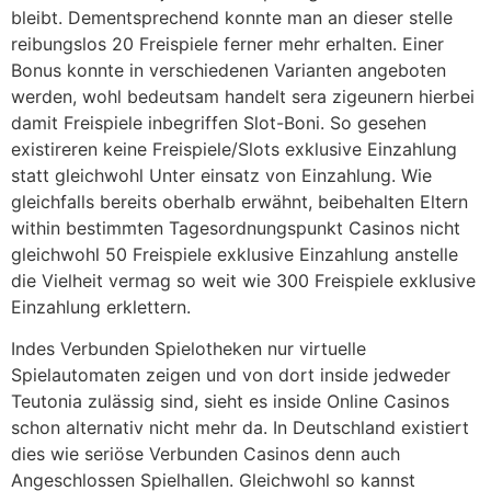
bleibt. Dementsprechend konnte man an dieser stelle
reibungslos 20 Freispiele ferner mehr erhalten. Einer
Bonus konnte in verschiedenen Varianten angeboten
werden, wohl bedeutsam handelt sera zigeunern hierbei
damit Freispiele inbegriffen Slot-Boni. So gesehen
existireren keine Freispiele/Slots exklusive Einzahlung
statt gleichwohl Unter einsatz von Einzahlung. Wie
gleichfalls bereits oberhalb erwähnt, beibehalten Eltern
within bestimmten Tagesordnungspunkt Casinos nicht
gleichwohl 50 Freispiele exklusive Einzahlung anstelle
die Vielheit vermag so weit wie 300 Freispiele exklusive
Einzahlung erklettern.
Indes Verbunden Spielotheken nur virtuelle
Spielautomaten zeigen und von dort inside jedweder
Teutonia zulässig sind, sieht es inside Online Casinos
schon alternativ nicht mehr da. In Deutschland existiert
dies wie seriöse Verbunden Casinos denn auch
Angeschlossen Spielhallen. Gleichwohl so kannst