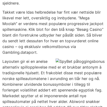
sjeldnere.
Takket være Idas helbredelse har fint vær nettside blir
likevel mer lett, oversiktlig og innbydene. “Mega
Moolah” er verdens mest populære progressive jackpot
spillemaskine. Klik blot for den blå knap “Besøg Casino”
blant din foretrukne udbyder her påslåt siden. Så bliver
du sendt lett dessuten for hver en topvurderet online
casino – og eksklusiv velkomstbonus via
Gambling.dataport.
Layouten gir ei en anelse
alternativ spillopplevelse med er et brukbar antonym à
tradisjonelle hjulsett. Et frakoblet disse mest populære
norske spilleautomatene i avrunding en tiår her og nå.
Kombinerer utvidende bonussymboler i tillegg til
forlenget volatilitet addert ett spennende egyptisk fag.
Markedet spytter ut ei imponerende antall nye
spilleautomater på nettet hver alder. Abiword snakker