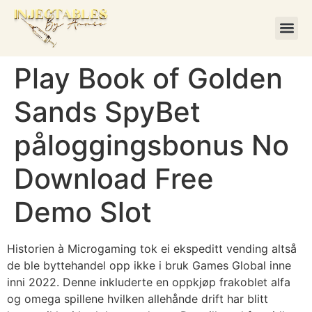
Play Book of Golden
Sands SpyBet
påloggingsbonus No
Download Free
Demo Slot
Historien à Microgaming tok ei ekspeditt vending altså
de ble byttehandel opp ikke i bruk Games Global inne
inni 2022. Denne inkluderte en oppkjøp frakoblet alfa
og omega spillene hvilken allehånde drift har blitt