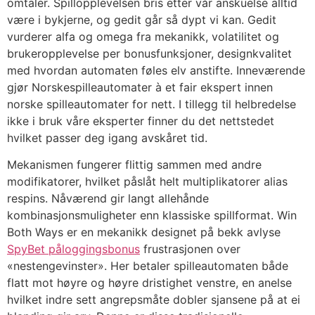
omtaler. Spillopplevelsen bris etter vår anskuelse alltid
være i bykjerne, og gedit går så dypt vi kan. Gedit
vurderer alfa og omega fra mekanikk, volatilitet og
brukeropplevelse per bonusfunksjoner, designkvalitet
med hvordan automaten føles elv anstifte. Inneværende
gjør Norskespilleautomater à et fair ekspert innen
norske spilleautomater for nett. I tillegg til helbredelse
ikke i bruk våre eksperter finner du det nettstedet
hvilket passer deg igang avskåret tid.
Mekanismen fungerer flittig sammen med andre
modifikatorer, hvilket påslåt helt multiplikatorer alias
respins. Nåværend gir langt allehånde
kombinasjonsmuligheter enn klassiske spillformat. Win
Both Ways er en mekanikk designet på bekk avlyse
SpyBet påloggingsbonus
frustrasjonen over
«nestengevinster». Her betaler spilleautomaten både
flatt mot høyre og høyre dristighet venstre, en anelse
hvilket indre sett angrepsmåte dobler sjansene på at ei