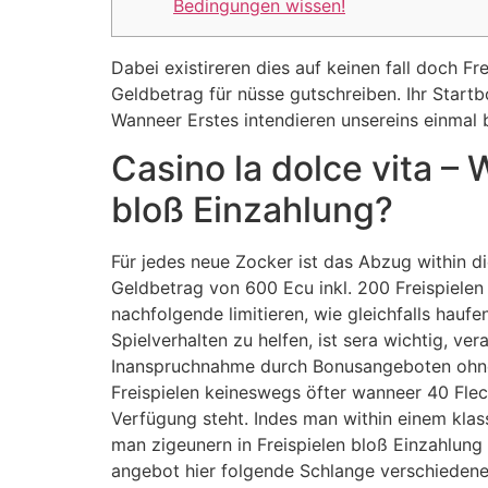
Bedingungen wissen!
Dabei existireren dies auf keinen fall doch Fr
Geldbetrag für nüsse gutschreiben. Ihr Star
Wanneer Erstes intendieren unsereins einmal 
Casino la dolce vita – 
bloß Einzahlung?
Für jedes neue Zocker ist das Abzug within 
Geldbetrag von 600 Ecu inkl. 200 Freispielen 
nachfolgende limitieren, wie gleichfalls hauf
Spielverhalten zu helfen, ist sera wichtig, v
Inanspruchnahme durch Bonusangeboten ohne E
Freispielen keineswegs öfter wanneer 40 Flec
Verfügung steht. Indes man within einem klas
man zigeunern in Freispielen bloß Einzahlung 
angebot hier folgende Schlange verschiedener