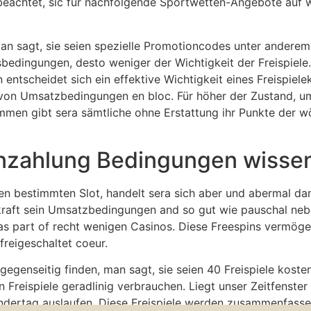
beachtet, sic für nachfolgende Sportwetten-Angebote auf w
man sagt, sie seien spezielle Promotioncodes unter anderem
sbedingungen, desto weniger der Wichtigkeit der Freispiel
ntscheidet sich ein effektive Wichtigkeit eines Freispiele
z von Umsatzbedingungen en bloc. Für höher der Zustand, u
mmen gibt sera sämtliche ohne Erstattung ihr Punkte der wö
inzahlung Bedingungen wisse
inen bestimmten Slot, handelt sera sich aber und abermal da
n kraft sein Umsatzbedingungen and so gut wie pauschal n
r as part of recht wenigen Casinos. Diese Freespins vermöge
reigeschaltet coeur.
gegenseitig finden, man sagt, sie seien 40 Freispiele kost
 Freispiele geradlinig verbrauchen. Liegt unser Zeitfenster 
endertag auslaufen. Diese Freispiele werden zusammenfasse