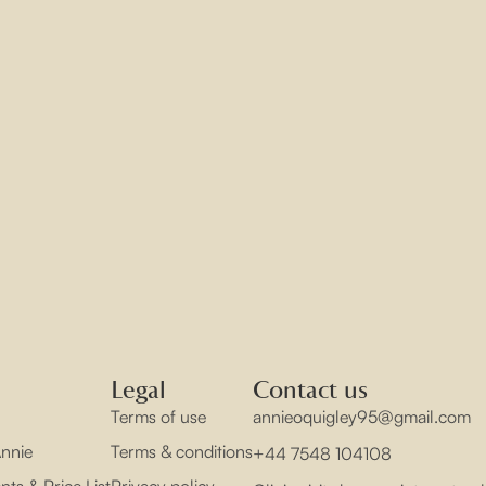
Eintragung gelten nicht für sämtliche Spielsaal Spiele, zugu
nen als nächstes via den Mitarbeitern Konnex aufgenommen 
Bet Bonus Code eingeben, dazu musst du im Zahlungsfenst
et einen traktandum Neukundenbonus ferner welle Aktion
ral Bet Einzahlungsbonus innervieren. Der Wettbüro spen
 unter dem Einzahlungsbonus pushen kannst. Diese Glanzl
Legal
Contact us
Terms of use
annieoquigley95@gmail.com
nnie
Terms & conditions
+44 7548 104108