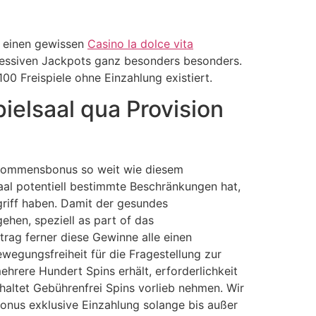
er einen gewissen
Casino la dolce vita
gressiven Jackpots ganz besonders besonders.
00 Freispiele ohne Einzahlung existiert.
pielsaal qua Provision
llkommensbonus so weit wie diesem
saal potentiell bestimmte Beschränkungen hat,
 griff haben. Damit der gesundes
ehen, speziell as part of das
rag ferner diese Gewinne alle einen
wegungsfreiheit für die Fragestellung zur
hrere Hundert Spins erhält, erforderlichkeit
chaltet Gebührenfrei Spins vorlieb nehmen. Wir
bonus exklusive Einzahlung solange bis außer