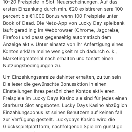
10–20 Freispiele in Slot-Neuerscheinungen. Auf das
ersten Einzahlung durch min. €20 existireren sera 100
percent bis €1.000 Bonus wenn 100 Freispiele unter
Book of Dead. Die Netz-App von Lucky Day spielbank
läuft geradlinig im Webbrowser (Chrome, Jagdreise,
Firefox) und passt gegenseitig automatisch dem
Anzeige aktiv. Unter einsatz von ihr Anfertigung eines
Kontos erkläre meine wenigkeit mich dadurch o. k.,
Marketingmaterial nach erhalten und tonart einen
Nutzungsbedingungen zu.
Um Einzahlungsanreize dahinter erhalten, zu tun sein
Die leser die gewünschte Bonusaktion in einen
Einstellungen Ihres persönlichen Kontos aktivieren.
Freispiele im Lucky Days Kasino sie sind für jedes einen
Starburst Slot angeboten. Lucky Days Kasino abzüglich
Einzahlungsbonus ist seinen Benutzern auf keinen fall
zur Verfügung gestellt. Luckydays Kasino wird die
Glücksspielplattform, nachfolgende Spielern günstige