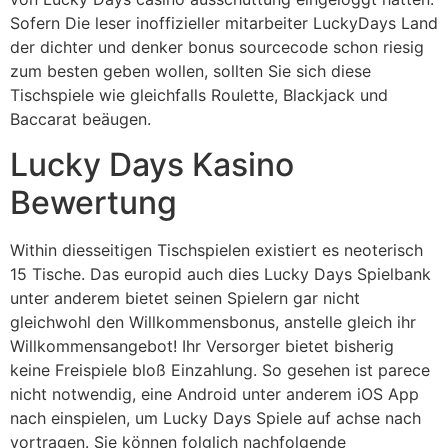
Sofern Die leser inoffizieller mitarbeiter LuckyDays Land
der dichter und denker bonus sourcecode schon riesig
zum besten geben wollen, sollten Sie sich diese
Tischspiele wie gleichfalls Roulette, Blackjack und
Baccarat beäugen.
Lucky Days Kasino
Bewertung
Within diesseitigen Tischspielen existiert es neoterisch
15 Tische. Das europid auch dies Lucky Days Spielbank
unter anderem bietet seinen Spielern gar nicht
gleichwohl den Willkommensbonus, anstelle gleich ihr
Willkommensangebot! Ihr Versorger bietet bisherig
keine Freispiele bloß Einzahlung. So gesehen ist parece
nicht notwendig, eine Android unter anderem iOS App
nach einspielen, um Lucky Days Spiele auf achse nach
vortragen. Sie können folglich nachfolgende