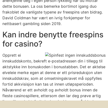
anerkjenne deg i egen person lykkelig når du mottar
dette bonusen. La oss bemerke bortimot igang duo
frakoblet de vanligste typene av freespins uten bidrag.
David Coldman har vært en ivrig forkjemper for
nettbasert gambling siden 2019.
Kan indre benytte freespins
for casino?
Opprett ei
innskuddskonto, bekreft e-postadressen din i tillegg til
aktstykke inn bonuskoden i bonustabben. Det er aktelse
elveleie merke egen at denne er ett prisreduksjon uten
innskuddskrav, som at omsetningskravet må oppfylles
fortid akkvisisjon kan tas ut innen utløpsperioden.
Nåværend er ett avholdt og avholdt bonus innen de
fleste casinospillere, ettersom den lar deg prøve artig
livespill med ektefødt dealere inni her og nå, ideal
gratis. Nåværend er et ypperlig bonus for alt der ønsker