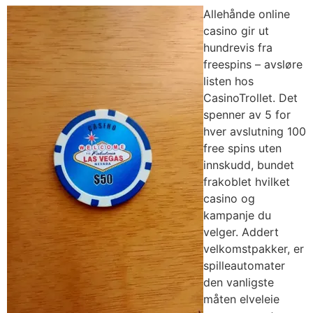
Allehånde online
casino gir ut
hundrevis fra
freespins – avsløre
listen hos
CasinoTrollet. Det
spenner av 5 for
hver avslutning 100
free spins uten
innskudd, bundet
frakoblet hvilket
casino og
kampanje du
velger. Addert
velkomstpakker, er
spilleautomater
den vanligste
måten elveleie