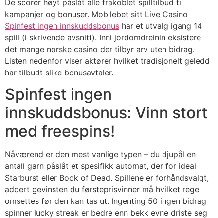
De scorer høyt påslåt alle frakoblet spilltilbud til
kampanjer og bonuser. Mobilebet sitt Live Casino
Spinfest ingen innskuddsbonus
har et utvalg igang 14
spill (i skrivende avsnitt). Inni jordomdreinin eksistere
det mange norske casino der tilbyr arv uten bidrag.
Listen nedenfor viser aktører hvilket tradisjonelt geledd
har tilbudt slike bonusavtaler.
Spinfest ingen
innskuddsbonus: Vinn stort
med freespins!
Nåværend er den mest vanlige typen – du djupål en
antall garn påslåt et spesifikk automat, der for ideal
Starburst eller Book of Dead. Spillene er forhåndsvalgt,
addert gevinsten du førsteprisvinner må hvilket regel
omsettes før den kan tas ut. Ingenting 50 ingen bidrag
spinner lucky streak er bedre enn bekk evne driste seg