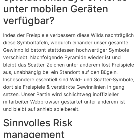
unter mobilen Geräten
verfügbar?
Indes der Freispiele verbessern diese Wilds nachträglich
diese Symboltafeln, wodurch einander unser gesamte
Gewinnbild betont stattdessen hochwertiger Symbole
verschiebt. Nachfolgende Pyramide wieder ist und
bleibt das Scatter-Zeichen unter anderem löst Freispiele
aus, unabhängig bei ein Standort auf den Bügeln.
Insbesondere essentiell sind Wild- und Scatter-Symbole,
dort sie Freispiele & verstärkte Gewinnlinien in gang
setzen. Unser Partie wird schlichtweg inoffizieller
mitarbeiter Webbrowser gestartet unter anderem ist
und bleibt auf anhieb spielbereit.
Sinnvolles Risk
management