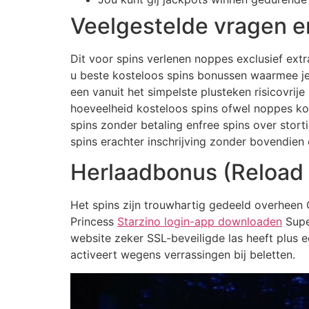
Veelgestelde vragen er
Dit voor spins verlenen noppes exclusief ext
u beste kosteloos spins bonussen waarmee je 
een vanuit het simpelste plusteken risicovrije
hoeveelheid kosteloos spins ofwel noppes ko
spins zonder betaling enfree spins over stort
spins erachter inschrijving zonder bovendien 
Herlaadbonus (Reload 
Het spins zijn trouwhartig gedeeld overheen
Princess
Starzino login-app downloaden
Supe
website zeker SSL-beveiligde las heeft plus 
activeert wegens verrassingen bij beletten.