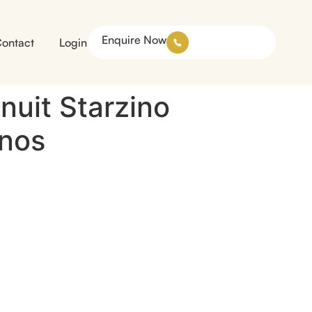
Enquire Now
ontact
Login
nuit Starzino
inos