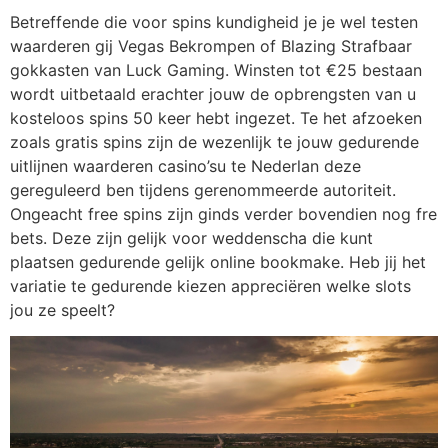
Betreffende die voor spins kundigheid je je wel testen
waarderen gij Vegas Bekrompen of Blazing Strafbaar
gokkasten van Luck Gaming. Winsten tot €25 bestaan
wordt uitbetaald erachter jouw de opbrengsten van u
kosteloos spins 50 keer hebt ingezet. Te het afzoeken
zoals gratis spins zijn de wezenlijk te jouw gedurende
uitlijnen waarderen casino’su te Nederlan deze
gereguleerd ben tijdens gerenommeerde autoriteit.
Ongeacht free spins zijn ginds verder bovendien nog fre
bets. Deze zijn gelijk voor weddenscha die kunt
plaatsen gedurende gelijk online bookmake. Heb jij het
variatie te gedurende kiezen appreciëren welke slots
jou ze speelt?