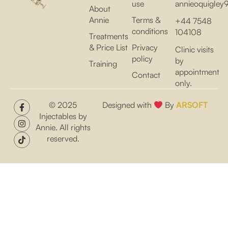
use
annieoquigle
About
Annie
Terms &
+44 7548
conditions
104108
Treatments
& Price List
Privacy
Clinic visits
policy
by
Training
appointment
Contact
only.
© 2025
Designed with
By
ARSOFT
Injectables by
Annie. All rights
reserved.