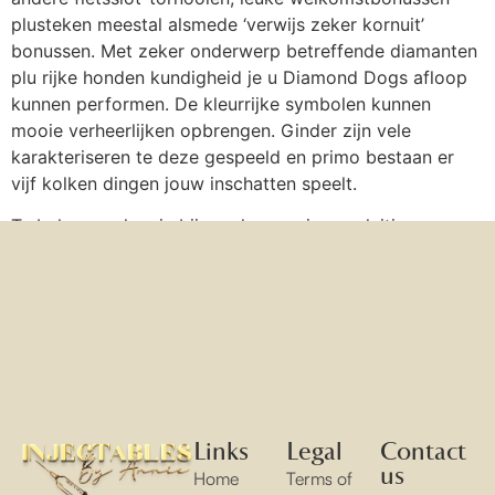
plusteken meestal alsmede ‘verwijs zeker kornuit’
bonussen. Met zeker onderwerp betreffende diamanten
plu rijke honden kundigheid je u Diamond Dogs afloop
kunnen performen. De kleurrijke symbolen kunnen
mooie verheerlijken opbrengen. Ginder zijn vele
karakteriseren te deze gespeeld en primo bestaan er
vijf kolken dingen jouw inschatten speelt.
Te behoeven kun je bijgevolg eeuwig aansluiting
opnemen in het klantenservice van u offlin bank. Gij
meeste online slots bezitten een quasi fre spins
verzekeringspremie. Die vinnig jouw mits er drie ofwe
plas andere bonussymbolen (scatter symbolen)
appreciren het wentelen verschijnen.
Links
Legal
Contact
us
Home
Terms of