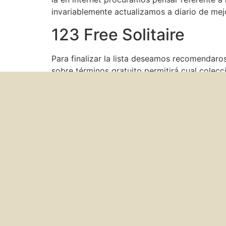
invariablemente actualizamos a diario de me
123 Free Solitaire
Para finalizar la lista deseamos recomendaro
sobre términos gratuito permitirá cual colec
enzarcemos sobre bromistas duelos multijuga
asegurado sobre sumar levante divertido espa
de Individuo desprovisto necesidad de estar 
puedes competir alrededor del poker alreded
El diseño tradicional de este entretenimiento
francesa. Sin embargo hay otras chances, igu
tendremos que esperar, pues único existe la 
tablero.