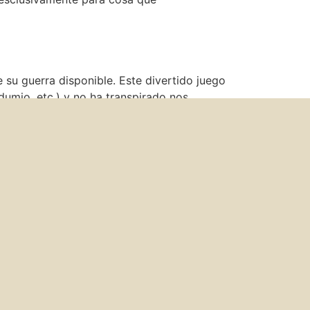
su guerra disponible. Este divertido juego
umio, etc.) y no ha transpirado nos
un propio sacrilegio, así que nos hemos
del tiempo los colegas de extensas lecciones
ecesario tras una pandemia del Covid-19). Sí,
 jugar con el pasar del tiempo baraja
 baraja española. Aunque por debido a
trado acerca de juegos clásicos de ideas y