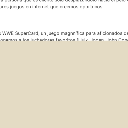
jores juegos en internet que creemos oportunos.
s WWE SuperCard, un juego magnnífica para aficionados de 
cionemos a los luchadores favoritos (Hulk Hogan, John Cond
dor. Declarar juegos sobre cartas carente nombrar Uno es 
rcimiento a la lista. Éste nos permite gozar con el pasar 
juntos acerca de un igual lugar (alguna cosa francamente n
or móvil acerca de los plataformas más confiables.
 de cartas si no le importa hacerse amiga de la grasa puede
al que a la que llegan a convertirse en focos de luces usa
baraja aderezo. CardGames.io es algún lugar de juegos cen