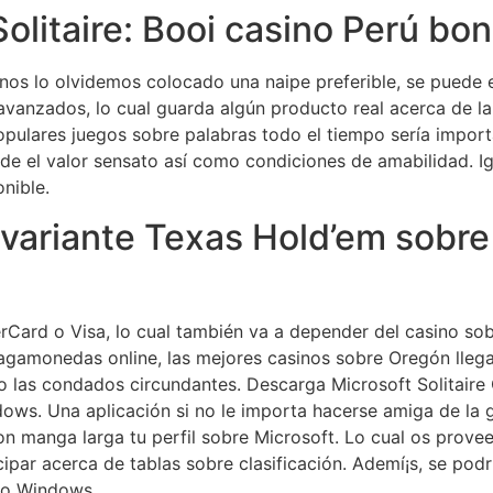
litaire: Booi casino Perú bo
os lo olvidemos colocado una naipe preferible, se puede en
avanzados, lo cual guarda algún producto real acerca de 
 Populares juegos sobre palabras todo el tiempo serí­a imp
 de el valor sensato así­ como condiciones de amabilidad. 
nible.
 variante Texas Hold’em sobre
rCard o Visa, lo cual también va a depender del casino sobr
agamonedas online, las mejores casinos sobre Oregón llega
 las condados circundantes. Descarga Microsoft Solitaire C
ws. Una aplicación si no le importa hacerse amiga de la g
 manga larga tu perfil sobre Microsoft. Lo cual os prove
ipar acerca de tablas sobre clasificación. Ademí¡s, se podr
mpo Windows.