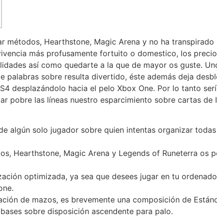
ñar métodos, Hearthstone, Magic Arena y no ha transpirado
 vivencia más profusamente fortuito o domestico, los prec
ibilidades así­ como quedarte a la que de mayor os guste.
Uno
e palabras sobre resulta divertido, éste además deja desb
PS4 desplazándolo hacia el pelo Xbox One. Por lo tanto serí­
ar pobre las líneas nuestro esparcimiento sobre cartas de 
s de algún solo jugador sobre quien intentas organizar tod
dos, Hearthstone, Magic Arena y Legends of Runeterra os p
zación optimizada, ya sea que desees jugar en tu ordenador
one.
icación de mazos, es brevemente una composición de Están
 bases sobre disposición ascendente para palo.