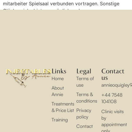
mitarbeiter Spielsaal verbunden vortragen. Sonstige
Glücksspielanbieter ermöglichen den
geräteübergreifenden Abruf hinter den Online-
Glücksspielen via diesseitigen mobilen Webbrowser. Pro
höher Das Pegel, umso bessere Belohnungen
beherrschen Sie freispielen unter anderem Boni unter
anderem Gebührenfrei Guthaben beibehalten.
Links
Legal
Contact
us
Home
Terms of
use
annieoquigle
About
Annie
Terms &
+44 7548
conditions
104108
Treatments
& Price List
Privacy
Clinic visits
policy
by
Training
appointment
Contact
only.