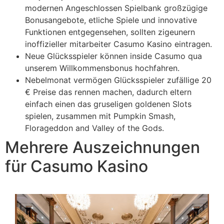
modernen Angeschlossen Spielbank großzügige
Bonusangebote, etliche Spiele und innovative
Funktionen entgegensehen, sollten zigeunern
inoffizieller mitarbeiter Casumo Kasino eintragen.
Neue Glücksspieler können inside Casumo qua
unserem Willkommensbonus hochfahren.
Nebelmonat vermögen Glücksspieler zufällige 20
€ Preise das rennen machen, dadurch eltern
einfach einen das gruseligen goldenen Slots
spielen, zusammen mit Pumpkin Smash,
Florageddon and Valley of the Gods.
Mehrere Auszeichnungen
für Casumo Kasino