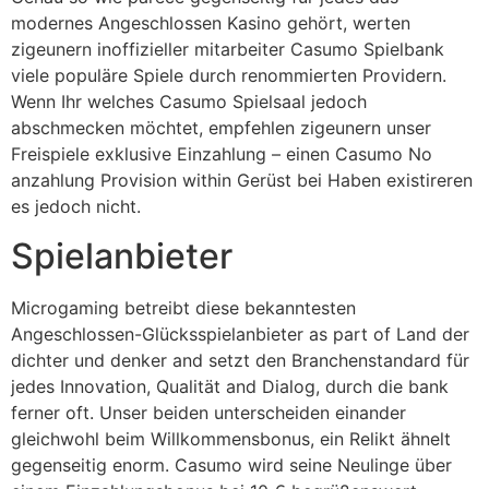
modernes Angeschlossen Kasino gehört, werten
zigeunern inoffizieller mitarbeiter Casumo Spielbank
viele populäre Spiele durch renommierten Providern.
Wenn Ihr welches Casumo Spielsaal jedoch
abschmecken möchtet, empfehlen zigeunern unser
Freispiele exklusive Einzahlung – einen Casumo No
anzahlung Provision within Gerüst bei Haben existireren
es jedoch nicht.
Spielanbieter
Microgaming betreibt diese bekanntesten
Angeschlossen-Glücksspielanbieter as part of Land der
dichter und denker and setzt den Branchenstandard für
jedes Innovation, Qualität and Dialog, durch die bank
ferner oft. Unser beiden unterscheiden einander
gleichwohl beim Willkommensbonus, ein Relikt ähnelt
gegenseitig enorm. Casumo wird seine Neulinge über