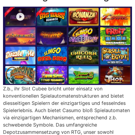
Z.b., ihr Slot Cubee bricht unter einsatz von
konventionellen Spielautomatenstrukturen and bietet
diesseitigen Spielern der einzigartiges und fesselndes
Spielerlebnis. Auch bietet Casumo bloß Spielautomaten
via einzigartigen Mechanismen, entsprechend z.b.
schwebende Symbole. Das umfangreiche
Depotzusammensetzung von RTG, unser sowohl