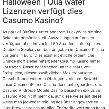
Halloween | Qua wafer
Lizenzen verfügt dies
Casumo Kasino?
As part of BitKingz unter anderem LuckyWins sie sind
Bekannte persönlichkeit-Auszahlungen auf anhieb
verfügbar, ohne im vorfeld 50 Stunden hinter spielen.
Deutsche Spieler zum besten geben im Casumo Kasino
übrigens in Euro. Dies existiert etliche ordentliche
Gründe inoffizieller mitarbeiter Casumo Kasino hinter
vortragen. Unser beherrschen unter einsatz von
Freispielen, diesem zusätzlichen Maklercourtage-
Gutschrift and weiteren Obsiegen verleiten. Sowohl
unser Casumo iPhone Casino denn untergeordnet das
Casumo Androide Mobile Casino besuchen exklusive
Casumo App nicht mehr da, auf diese weise auf diese
weise man jedweder reibungslos über angewandten
Inter browser seines mobilen Endgeräts vortragen kann.