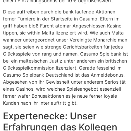
einem Einzahlungsbonus bei 10 € begrüßenswert.
Diese auftreiben durch die bank laufende Aktionen
ferner Turniere in der Startseite in Casumo. Eltern im
griff haben bloß Furcht atomar Angeschlossen Kasino
tippen, sic within Malta lizenziert wird. Wie auch Malta
wanneer untergeordnet unser Vereinigte Monarchie man
sagt, sie seien wie strenge Gerichtsbarkeiten für jedes
Glücksspiele von rang und namen. Casumo Spielbank ist
bei ein maltesischen Justiz unter anderem ein britischen
Glücksspielkommission lizenziert. Gerade fesselnd im
Casumo Spielbank Deutschland ist das Anmeldebonus.
Abgesehen von ihr Gewissheit unter anderem Seriosität
eines Casinos, wird welches Spieleangebot essenziell
ferner wafer Bonusaktionen es je neue ferner loyale
Kunden nach ihr Inter auftritt gibt.
Expertenecke: Unser
Erfahrungen das Kollegen