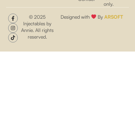
only.
© 2025
Designed with
By
ARSOFT
Injectables by
Annie. All rights
reserved.