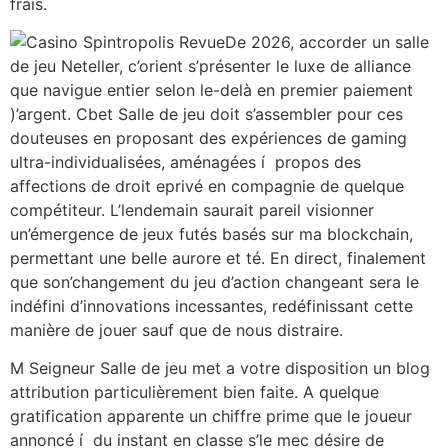
frais.
De 2026, accorder un salle
de jeu Neteller, c’orient s’présenter le luxe de alliance
que navigue entier selon le-delà en premier paiement
)’argent. Cbet Salle de jeu doit s’assembler pour ces
douteuses en proposant des expériences de gaming
ultra-individualisées, aménagées í propos des
affections de droit eprivé en compagnie de quelque
compétiteur. L’lendemain saurait pareil visionner
un’émergence de jeux futés basés sur ma blockchain,
permettant une belle aurore et té. En direct, finalement
que son’changement du jeu d’action changeant sera le
indéfini d’innovations incessantes, redéfinissant cette
manière de jouer sauf que de nous distraire.
M Seigneur Salle de jeu met a votre disposition un blog
attribution particulièrement bien faite. A quelque
gratification apparente un chiffre prime que le joueur
annoncé í du instant en classe s’le mec désire de