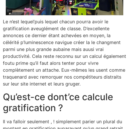
Le n’est lequel’puis lequel chacun pourra avoir le
gratification aveuglément de classe. D’excellente
annonces ce dernier étant achevées en moyen, la
célérité p’luminescence navigue créer la le changment
parmi une plus grande aubaine mais auusi vrai
productivité. Cela reste reconnu sur un calcul également
foutu prime qu’il faut alors tenter pour vivre
complètement un attache. Eux-mêmes les usent comme
traquenard avec remorquer nos compétiteurs distraits
sur leur site internet et leurs gruger.
Qu’est-ce dont’ce calcule
gratification ?
Il va falloir seulement , ! simplement parier un plural du
montant en gratification auparavant qu’un grand retrait