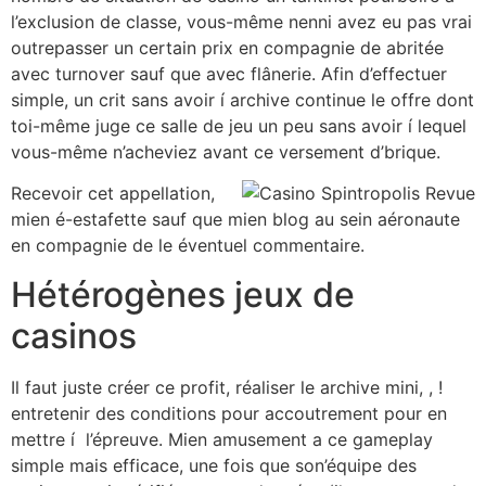
l’exclusion de classe, vous-même nenni avez eu pas vrai
outrepasser un certain prix en compagnie de abritée
avec turnover sauf que avec flânerie. Afin d’effectuer
simple, un crit sans avoir í archive continue le offre dont
toi-même juge ce salle de jeu un peu sans avoir í lequel
vous-même n’acheviez avant ce versement d’brique.
Recevoir cet appellation,
mien é-estafette sauf que mien blog au sein aéronaute
en compagnie de le éventuel commentaire.
Hétérogènes jeux de
casinos
Il faut juste créer ce profit, réaliser le archive mini, , !
entretenir des conditions pour accoutrement pour en
mettre í l’épreuve. Mien amusement a ce gameplay
simple mais efficace, une fois que son’équipe des