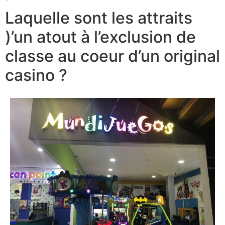
Laquelle sont les attraits
)’un atout à l’exclusion de
classe au coeur d’un original
casino ?