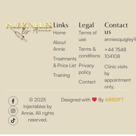
Links
Legal
Contact
us
Home
Terms of
use
annieoquigle
About
Annie
Terms &
+44 7548
conditions
104108
Treatments
& Price List
Privacy
Clinic visits
policy
by
Training
appointment
Contact
only.
© 2025
Designed with
By
ARSOFT
Injectables by
Annie. All rights
reserved.