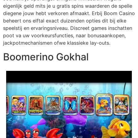
eigenlijk geld mits je u gratis spins waarderen de spelle
diegene jouw hebt verkoren afmaakt. Erbij Boom Casino
beheert ons elftal exact duizenden opties dit bij elke
speelstij en ervaringsniveau. Discreet games inschatten
poot va uw voorkeursfuncties, naar bonusaankopen,
jackpotmechanismen ofwe klassieke lay-outs.
Boomerino Gokhal