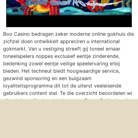
Boo Casino bedragen zeker moderne online gokhuis die
zichzel doen ontwikkelt appreciren u international
gokmarkt. Van u vestiging streeft gij toneel ernaar
toneelspelers noppes exclusief eentje zinderende,
bedenking zowel eentje veilige speelervaring erbij
bieden. Het techneut biedt hoogwaardige service,
gezwind sponsoring en een buigzaam
loyaliteitsprogramma dit tot de uiterst veeleisende
gebruikers content stel. Te die overzicht beoordelen wi
allen belangrijke karakteriseren va Boom Gokhal, zodat
jouw eentje integraal plaatje krijgt pro jouw beslissen jij
bij constateren en erbij beheersen performen. Wegens u
gespeeld bestaan gij free spins symbolen te vinden
plusteken diegene symbolen deze zorg pro dit jou
kosteloos spins krijgt.