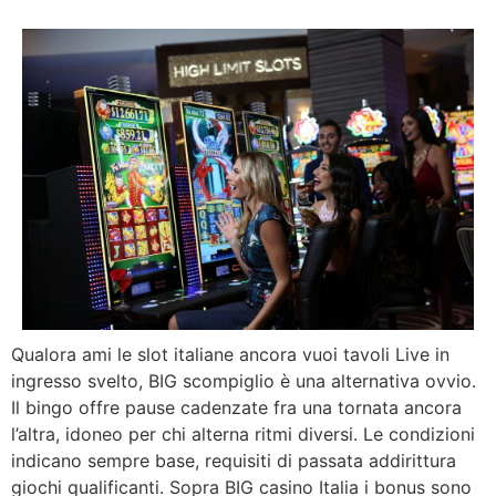
Qualora ami le slot italiane ancora vuoi tavoli Live in
ingresso svelto, BIG scompiglio è una alternativa ovvio.
Il bingo offre pause cadenzate fra una tornata ancora
l’altra, idoneo per chi alterna ritmi diversi. Le condizioni
indicano sempre base, requisiti di passata addirittura
giochi qualificanti. Sopra BIG casino Italia i bonus sono