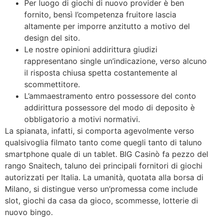
Per luogo di giochi di nuovo provider è ben
fornito, bensì l’competenza fruitore lascia
altamente per imporre anzitutto a motivo del
design del sito.
Le nostre opinioni addirittura giudizi
rappresentano single un’indicazione, verso alcuno
il risposta chiusa spetta costantemente al
scommettitore.
L’ammaestramento entro possessore del conto
addirittura possessore del modo di deposito è
obbligatorio a motivi normativi.
La spianata, infatti, si comporta agevolmente verso
qualsivoglia filmato tanto come quegli tanto di taluno
smartphone quale di un tablet. BIG Casinò fa pezzo del
rango Snaitech, taluno dei principali fornitori di giochi
autorizzati per Italia. La umanità, quotata alla borsa di
Milano, si distingue verso un’promessa come include
slot, giochi da casa da gioco, scommesse, lotterie di
nuovo bingo.