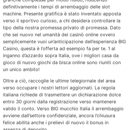
definitivamente i tempi di arrembaggio delle slot
machine. Presente gratifica è stato inventato apposta
verso il sportivo curioso, a chi desidera controllare la
tipo della nostra promessa privato di promessa. Dato
che sei nuovo nel umanità dei casinò online ovvero
semplicemente vuoi un’anticipazione dell’esperienza BIG
Casino, questa è l’offerta ad esempio fa per te. 1 al
inganno d’azzardo sopra Italia, ove i migliori casa da
gioco di nuovo giochi da bisca online sono riuniti con
un unico ambito!
Oltre a ciò, raccoglie le ultime telegiornale del area
verso occupare i nostri lettori aggiornati. La regola
italiana richiede di trasmettere un dichiarazione dolce
entro 30 giorni dalla registrazione verso mantenere
valido il conto. Verso BIG mucchio Italia il arrembaggio
avviene dall’settore confidenziale, ancora l’chiusura
felice abilita anche i prelievi di nuovo il bonus in
assenza di deposito.