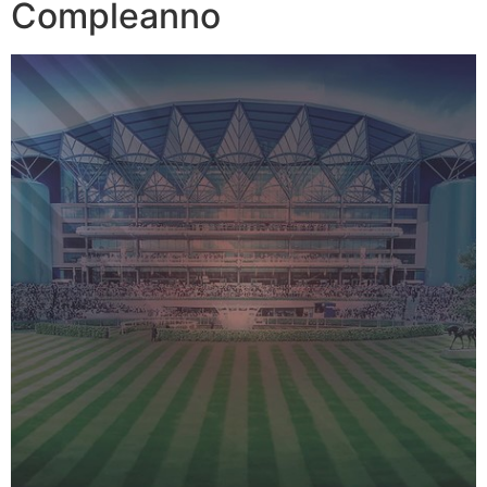
Compleanno