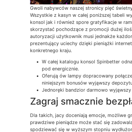
Gwoli nabywców naszej stronicy pięć świetny
Wszystkie z kasyn w całej poniższej tabeli w
konsol jak i również spore gratyfikacje w r
skorzystać pochodzące z promocji dużej ilośc
autoryzacji użytkownik musi jednakże każdo
prezentujący uciechy dzięki pieniążki inte
konkretnego kraju.
W całej katalogu konsol Spinbetter odna
pod energicznie.
Oferują ów lampy dopracowany połączen
niniejszym bonusów wyjąwszy depozytu
Jednoręki bandzior darmowo wyjąwszy z
Zagraj smacznie bezpł
Dla takich, jacy doceniają emocje, możliwe g
prawdziwe pieniądze może stać się zadowala
spodziewać się w wyższym stopniu wydłużone