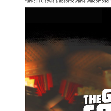
funkcji i ułatwiają absorbowanie wiadomości 