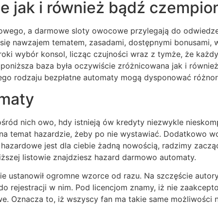
ine jak i również bądź czemp
wego, a darmowe sloty owocowe przylegają do odwiedzeni
ą się nawzajem tematem, zasadami, dostępnymi bonusami, w
oki wybór konsol, licząc czujności wraz z tymże, że każdy
 poniższa baza była oczywiście zróżnicowana jak i równie
tego rodzaju bezpłatne automaty mogą dysponować różno
maty
ród nich owo, hdy istnieją ów kredyty niezwykle nieskom
na temat hazardzie, żeby po nie wystawiać. Dodatkowo wo
ry hazardowe jest dla ciebie żadną nowością, radzimy zac
iższej listowie znajdziesz hazard darmowo automaty.
nie ustanowił ogromne wzorce od razu. Na szczęście auto
do rejestracji w nim. Pod licencjom znamy, iż nie zaakce
owe. Oznacza to, iż wszyscy fan ma takie same możliwości