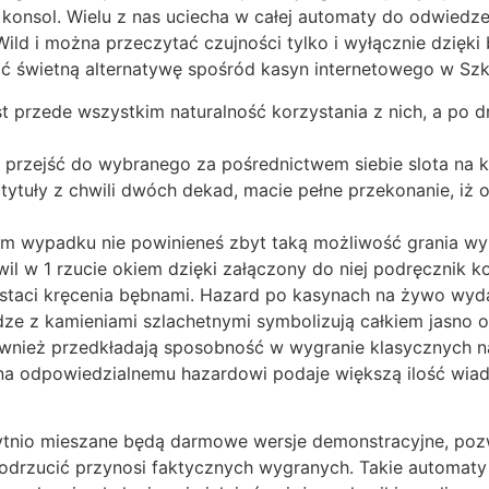
onsol. Wielu z nas uciecha w całej automaty do odwiedzen
Wild i można przeczytać czujności tylko i wyłącznie dzięk
ć świetną alternatywę spośród kasyn internetowego w Szko
przede wszystkim naturalność korzystania z nich, a po dr
 przejść do wybranego za pośrednictwem siebie slota na kli
ytuły z chwili dwóch dekad, macie pełne przekonanie, iż 
nym wypadku nie powinieneś zbyt taką możliwość grania w
il w 1 rzucie okiem dzięki załączony do niej podręcznik k
ostaci kręcenia bębnami. Hazard po kasynach na żywo wyda
dze z kamieniami szlachetnymi symbolizują całkiem jasno
również przedkładają sposobność w wygranie klasycznych n
na odpowiedzialnemu hazardowi podaje większą ilość wiad
nio mieszane będą darmowe wersje demonstracyjne, pozw
rzucić przynosi faktycznych wygranych. Takie automaty