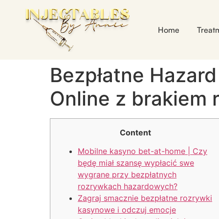
Home
Treat
Bezpłatne Hazard
Online z brakiem r
Content
Mobilne kasyno bet-at-home | Czy
będę miał szansę wypłacić swe
wygrane przy bezpłatnych
rozrywkach hazardowych?
Zagraj smacznie bezpłatne rozrywki
kasynowe i odczuj emocje