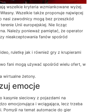
iają wszelkie kryteria wzmiankowane wyżej.
 Własny. Wszelkie także proponuje najwięcej
tego nasi zawodnicy mogą bez przeszkód
renie Unii europejskiej. Nie licząc
na. Należy ponieważ pamiętać, że operator
 czy nieakceptowania fanów spośród
eo, ruletkę jak i również gry z krupierami
wo fani mogą używać spośród wielu ofert, w
 wirtualne żetony.
zuj emocje
 po kasynie sieciowy z pojazdami na
zo emocjonująca i wciągająca, lecz trzeba
. Pomyśl na temat automacie do gier