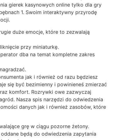
ia gierek kasynowych online tylko dla gry
i bębnach 1. Swoim interaktywny przyrodę
cji.
ugie duże emocje, które to zezwalają
knięcie przy miniaturkę.
operator dba na temat kompletne zakres
ynagradzać.
onsumenta jak i również od razu będziesz
je się być bezimienny i powinieneś zmierzać
 oraz komfort. Rozrywki owe zazwyczaj
agród. Nasza spis narzędzi do odwiedzenia
omości danych jak i również zasobów, które
alające grę w ciągu pozorne żetony.
 oddane będą do odwiedzenia zapytania