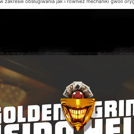
w zakresie obsługiwania jak i również mechaniki gwoli ory