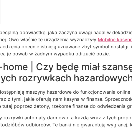
ecjalną opowiastkę, jaka zaczyna uwagi nadal w dekadzie
arnej. Owo właśnie te urządzenia wyznaczyły
Mobilne kasyn
edzenia obecnie istnieją uznawane zbyt symbol nostalgii i
ująca je powab w żadnym wypadku odrzucić pozie.
-home | Czy będę miał szans
nych rozrywkach hazardowyc
re udostępniają maszyny hazardowe do funkcjonowania onli
az z tymi, jakie oferują nam kasyna w finanse. Sprzeczn
ę tutaj poprzez żetony, rzekome finanse do odwiedzenia gry
 rozrywki automaty darmowo, a każdą wraz z tych propo
todzióbów odbiorców. Te banki nie gwarantują wygranej,