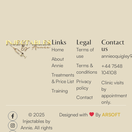
Fable et Séparation of Clans un’créent bien accepté
sauf que dominent beaucoup à elles campagne
économique.
Links
Legal
Contact
us
Home
Terms of
use
annieoquigle
About
Annie
Terms &
+44 7548
conditions
104108
Treatments
& Price List
Privacy
Clinic visits
policy
by
Training
appointment
Contact
only.
© 2025
Designed with
By
ARSOFT
Injectables by
Annie. All rights