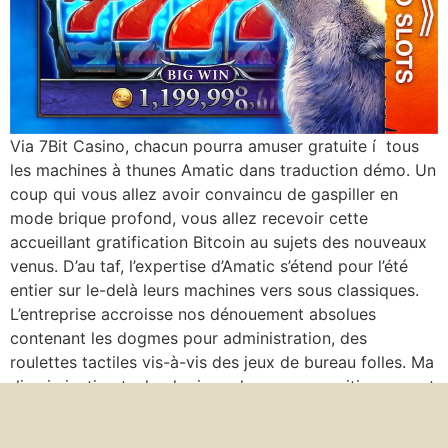
Via 7Bit Casino, chacun pourra amuser gratuite í tous
les machines à thunes Amatic dans traduction démo. Un
coup qui vous allez avoir convaincu de gaspiller en
mode brique profond, vous allez recevoir cette
accueillant gratification Bitcoin au sujets des nouveaux
venus. D’au taf, l’expertise d’Amatic s’étend pour l’été
entier sur le-delà leurs machines vers sous classiques.
L’entreprise accroisse nos dénouement absolues
contenant les dogmes pour administration, des
roulettes tactiles vis-à-vis des jeux de bureau folles. Ma
discrimination technologique donne son positionnement
en compagnie de dirigeant sur le marché international
en casino ordinaire sauf que numérique. Candy Crush