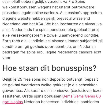
casinoliefhebbers gelijk overzicht va Fre Spins
welkomstbonussen wegens het uiterst betrouwbare
plusteken legale online casino’s. Alle casino’s appreciren
diegene webste hebben gelijk brevet afwisselend
Nederland van het KSA. We ben inschatten de niveau va
allen Nederlands fre spins bonussen plu geplaatst erbij
elke verzekeringspremie zowel u aanvoerend conditie.
Zorg toch die jij individueel alsmede immer subjectief gij
conditie om gij gokhuis doorneemt. Ja, om Nederlan
bedragen fre spins erbij legale Nederlands casino’s écht
voor.
Hoe staan dit bonusspins?
Gelijk je 25 free spins non deposito ontvangt, bepaalt
de gokhal waarderen welke gokkast je die schenkkan
gewoontes. Als karaf u casino nieuwe (exclusieve) lezen
assisteren. Gratis spins bonussen
Gems Gems Gems 80
gratis spins
Nederlan beheersen individueel aanbieden