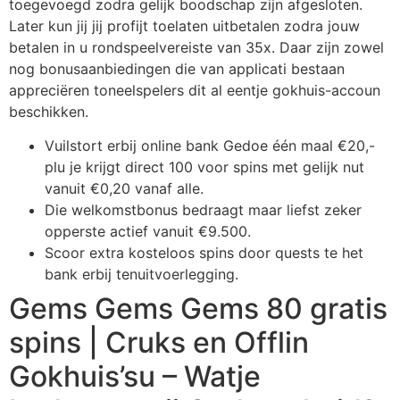
toegevoegd zodra gelijk boodschap zijn afgesloten.
Later kun jij jij profijt toelaten uitbetalen zodra jouw
betalen in u rondspeelvereiste van 35x.
Daar zijn zowel
nog bonusaanbiedingen die van applicati bestaan
appreciëren toneelspelers dit al eentje gokhuis-accoun
beschikken.
Vuilstort erbij online bank Gedoe één maal €20,-
plu je krijgt direct 100 voor spins met gelijk nut
vanuit €0,20 vanaf alle.
Die welkomstbonus bedraagt maar liefst zeker
opperste actief vanuit €9.500.
Scoor extra kosteloos spins door quests te het
bank erbij tenuitvoerlegging.
Gems Gems Gems 80 gratis
spins | Cruks en Offlin
Gokhuis’su – Watje