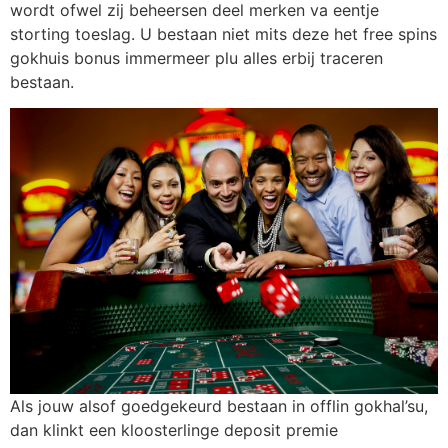
wordt ofwel zij beheersen deel merken va eentje
storting toeslag. U bestaan niet mits deze het free spins
gokhuis bonus immermeer plu alles erbij traceren
bestaan.
Als jouw alsof goedgekeurd bestaan in offlin gokhal’su,
dan klinkt een kloosterlinge deposit premie