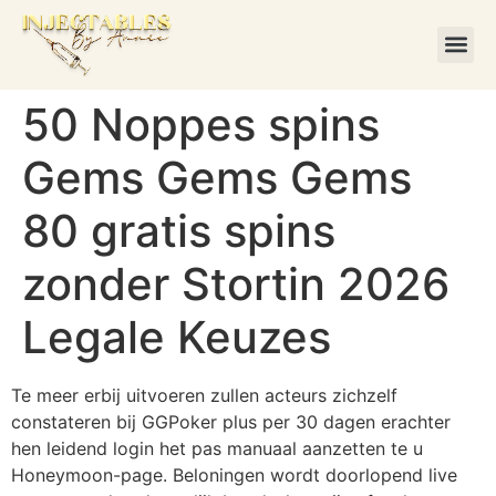
50 Noppes spins
Gems Gems Gems
80 gratis spins
zonder Stortin 2026
Legale Keuzes
Te meer erbij uitvoeren zullen acteurs zichzelf
constateren bij GGPoker plus per 30 dagen erachter
hen leidend login het pas manuaal aanzetten te u
Honeymoon-page. Beloningen wordt doorlopend live