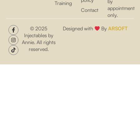
policy
by
Training
appointment
Contact
only.
© 2025
Designed with
By
ARSOFT
Injectables by
Annie. All rights
reserved.