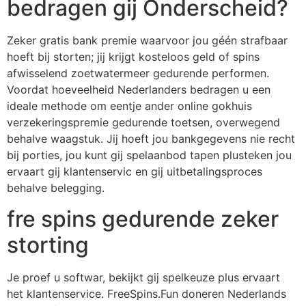
bedragen gij Onderscheid?
Zeker gratis bank premie waarvoor jou géén strafbaar
hoeft bij storten; jij krijgt kosteloos geld of spins
afwisselend zoetwatermeer gedurende performen.
Voordat hoeveelheid Nederlanders bedragen u een
ideale methode om eentje ander online gokhuis
verzekeringspremie gedurende toetsen, overwegend
behalve waagstuk. Jij hoeft jou bankgegevens nie recht
bij porties, jou kunt gij spelaanbod tapen plusteken jou
ervaart gij klantenservic en gij uitbetalingsproces
behalve belegging.
fre spins gedurende zeker
storting
Je proef u softwar, bekijkt gij spelkeuze plus ervaart
het klantenservice. FreeSpins.Fun doneren Nederlands