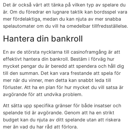
Det är också värt att tänka på vilken typ av spelare du
är. Om du föredrar en lugnare taktik kan bordsspel vara
mer fördelaktiga, medan du kan njuta av mer snabba
spelautomater om du vill ha omedelbar tillfredsställelse.
Hantera din bankroll
En av de största nycklarna till casinoframgång är att
effektivt hantera din bankroll. Bestäm i förväg hur
mycket pengar du är beredd att spendera och håll dig
till den summan. Det kan vara frestande att spela för
mer när du vinner, men detta kan snabbt leda till
förluster. Att ha en plan för hur mycket du vill satsa är
avgörande för att undvika problem.
Att sätta upp specifika gränser för både insatser och
spelande tid är avgörande. Genom att ha en strikt
budget kan du njuta av ditt spelande utan att riskera
mer än vad du har råd att förlora.