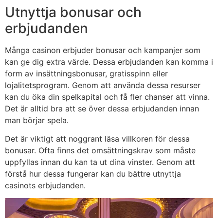
Utnyttja bonusar och
erbjudanden
Många casinon erbjuder bonusar och kampanjer som
kan ge dig extra värde. Dessa erbjudanden kan komma i
form av insättningsbonusar, gratisspinn eller
lojalitetsprogram. Genom att använda dessa resurser
kan du öka din spelkapital och få fler chanser att vinna.
Det är alltid bra att se över dessa erbjudanden innan
man börjar spela.
Det är viktigt att noggrant läsa villkoren för dessa
bonusar. Ofta finns det omsättningskrav som måste
uppfyllas innan du kan ta ut dina vinster. Genom att
förstå hur dessa fungerar kan du bättre utnyttja
casinots erbjudanden.