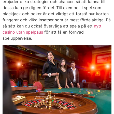
erbjuder olika strategier och chancer, så att känna till
dessa kan ge dig en fördel. Till exempel, i spel som
blackjack och poker är det viktigt att förstå hur korten
fungerar och vilka insatser som är mest fördelaktiga. På
så sätt kan du också överväga att spela på ett
nytt
casino utan spelpaus
för att få en förnyad
spelupplevelse.