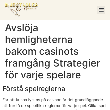
Avslöja
hemligheterna
bakom casinots
framgång Strategier
för varje spelare
Förstå spelreglerna
För att kunna lyckas på casinon är det grundläggande
att förstå de specifika reglerna för varje spel. Olika spel