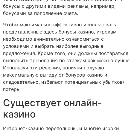
бонусы с другими видами рекламы, например,
бонусами за пополнение счета.
Чтобы максимально эффективно использовать
представленные здесь бонусы казино, игрокам
необходимо внимательно ознакомиться с
условиями и выбрать наиболее выгодные
предложения. Кроме того, они должны постараться
выполнить требования по ставкам как можно лучше.
Используя эти решения, новички получают
максимальную выгоду от бонусов казино и,
следовательно, избегают потенциальных убытков/
потерь.
Существует онлайн-
казино
Интернет-казино переполнены, и многие игроки