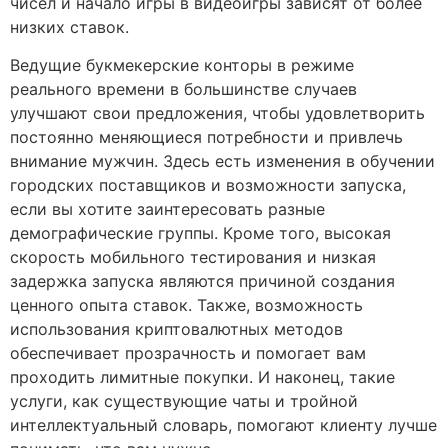
чисел и начало игры в видеоигры зависят от более
низких ставок.
Ведущие букмекерские конторы в режиме
реального времени в большинстве случаев
улучшают свои предложения, чтобы удовлетворить
постоянно меняющиеся потребности и привлечь
внимание мужчин. Здесь есть изменения в обучении
городских поставщиков и возможности запуска,
если вы хотите заинтересовать разные
демографические группы. Кроме того, высокая
скорость мобильного тестирования и низкая
задержка запуска являются причиной создания
ценного опыта ставок. Также, возможность
использования криптовалютных методов
обеспечивает прозрачность и помогает вам
проходить лимитные покупки. И наконец, такие
услуги, как существующие чаты и тройной
интеллектуальный словарь, помогают клиенту лучше