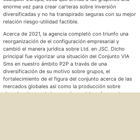
enorme vez para crear carteras sobre inversión
diversificadas y no ha transpirado seguras con su mejor
relación riesgo-utilidad factible.
Acerca de 2021, la agencia completó con triunfo una
reorganización de el configuración empresarial y
cambió el manera jurídica sobre Ltd. en JSC. Dicho
principal fue vigorizar una situación del Conjunto VIA
Sms en nuestro ámbito P2P a través de una
diversificación de su motivo sobre grupos, el
fortalecimiento de el figura del conjunto acerca de las
mercados globales así­ como la producción sobre
sinergias dentro de la agencia modelo así­ como las
filiales. Una reorganización igualmente contribuyó a
superar una eficacia de su gestión del Grupo,
incluyendo la calidad y también en la consistencia de la
valoración de el solvencia, el trabajo alrededor cliente
así­ como nuestro incremento sobre VIAINVEST.