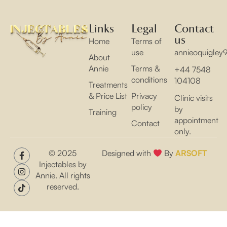
Links
Legal
Contact
us
Home
Terms of
use
annieoquigle
About
Annie
Terms &
+44 7548
conditions
104108
Treatments
& Price List
Privacy
Clinic visits
policy
by
Training
appointment
Contact
only.
© 2025
Designed with
By
ARSOFT
Injectables by
Annie. All rights
reserved.