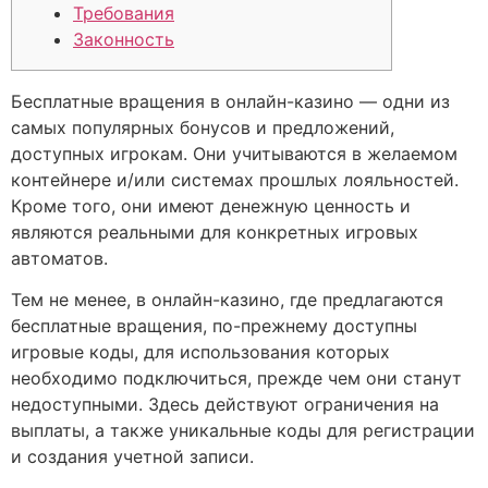
Требования
Законность
Бесплатные вращения в онлайн-казино — одни из
самых популярных бонусов и предложений,
доступных игрокам. Они учитываются в желаемом
контейнере и/или системах прошлых лояльностей.
Кроме того, они имеют денежную ценность и
являются реальными для конкретных игровых
автоматов.
Тем не менее, в онлайн-казино, где предлагаются
бесплатные вращения, по-прежнему доступны
игровые коды, для использования которых
необходимо подключиться, прежде чем они станут
недоступными.
Здесь действуют ограничения на
выплаты, а также уникальные коды для регистрации
и создания учетной записи.