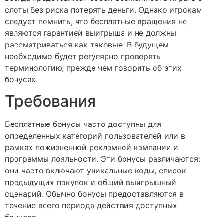
слоты без риска потерять деньги. Однако игрокам
следует помнить, что бесплатные вращения не
являются гарантией выигрыша и не должны
рассматриваться как таковые. В будущем
необходимо будет регулярно проверять
терминологию, прежде чем говорить об этих
бонусах.
Требования
Бесплатные бонусы часто доступны для
определенных категорий пользователей или в
рамках пожизненной рекламной кампании и
программы лояльности. Эти бонусы различаются:
они часто включают уникальные коды, список
предыдущих покупок и общий выигрышный
сценарий. Обычно бонусы предоставляются в
течение всего периода действия доступных