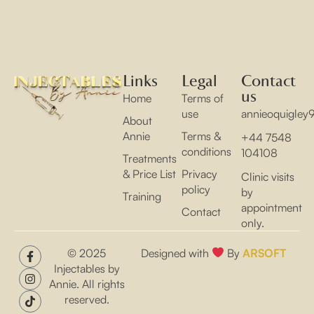
изучать с помощью специальных флеш-игр, а не
онлайн-игр.
Links
Legal
Contact
us
Home
Terms of
use
annieoquigle
About
Annie
Terms &
+44 7548
conditions
104108
Treatments
& Price List
Privacy
Clinic visits
policy
by
Training
appointment
Contact
only.
© 2025
Designed with
By
ARSOFT
Injectables by
Annie. All rights
reserved.