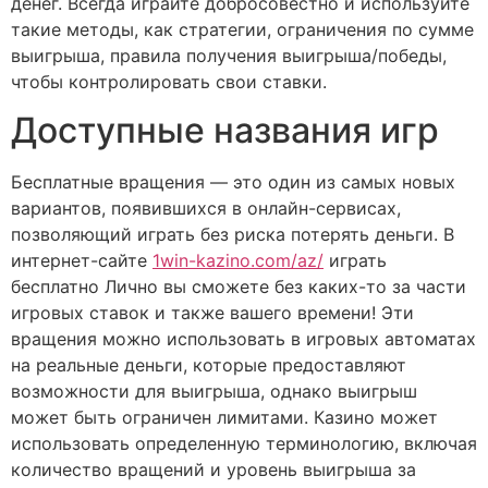
денег. Всегда играйте добросовестно и используйте
такие методы, как стратегии, ограничения по сумме
выигрыша, правила получения выигрыша/победы,
чтобы контролировать свои ставки.
Доступные названия игр
Бесплатные вращения — это один из самых новых
вариантов, появившихся в онлайн-сервисах,
позволяющий играть без риска потерять деньги. В
интернет-сайте
1win-kazino.com/az/
играть
бесплатно Лично вы сможете без каких-то за части
игровых ставок и также вашего времени! Эти
вращения можно использовать в игровых автоматах
на реальные деньги, которые предоставляют
возможности для выигрыша, однако выигрыш
может быть ограничен лимитами. Казино может
использовать определенную терминологию, включая
количество вращений и уровень выигрыша за