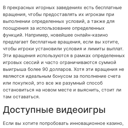
В прекрасных игорных заведениях есть бесплатные
вращения, чтобы предоставлять их игрокам при
выполнении определенных условий, а также для
поощрения за использование определенных
функций. Например, новейшее онлайн-казино
предлагает бесплатные вращения, если вы хотите,
чтобы игроки установили условия и лимиты выплат.
Эти вращения используются в рамках определенных
игровых сессий и часто ограничиваются суммой
выигрыша более 90 долларов. Хотя эти вращения не
являются идеальным бонусом за пополнение счета
или покупкой, это все же разумный способ
остановиться на новом месте и выяснить, стоит ли
там оставаться.
Доступные видеоигры
Если вы хотите попробовать инновационное казино,