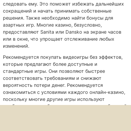
следовать ему. Это поможет избежать дальнейших
сокращений и начать принимать собственные
решения. Также необходимо найти бонусы для
азартных игр. Многие казино, безусловно,
предоставляют Sanita или Dansko на экране часов
или в окне, что упрощает отслеживание любых
изменений.
Рекомендуется покупать видеоигры без эффектов,
которые предлагают более доступные и
стандартные игры. Они позволяют быстрее
соответствовать требованиям и снижают
вероятность потери денег. Рекомендуется
ознакомиться с условиями каждого онлайн-казино,
поскольку многие другие игры используют
комбинированные бонусы для снижения требований.
Например, как в играх казино часто начисляется
250% от ставок, игры в блэкджек и настольный
футбол могут приносить 20% и 15%. Аналогичные