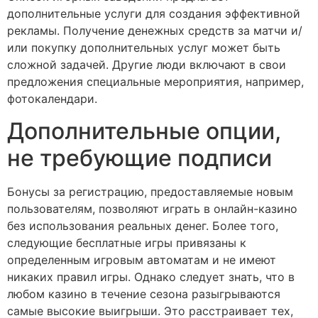
дополнительные услуги для создания эффективной
рекламы.
Получение денежных средств за матчи и/
или покупку дополнительных услуг может быть
сложной задачей. Другие люди включают в свои
предложения специальные мероприятия, например,
фотокалендари.
Дополнительные опции,
не требующие подписи
Бонусы за регистрацию, предоставляемые новым
пользователям, позволяют играть в онлайн-казино
без использования реальных денег. Более того,
следующие бесплатные игры привязаны к
определенным игровым автоматам и не имеют
никаких правил игры. Однако следует знать, что в
любом казино в течение сезона разыгрываются
самые высокие выигрыши. Это расстраивает тех,