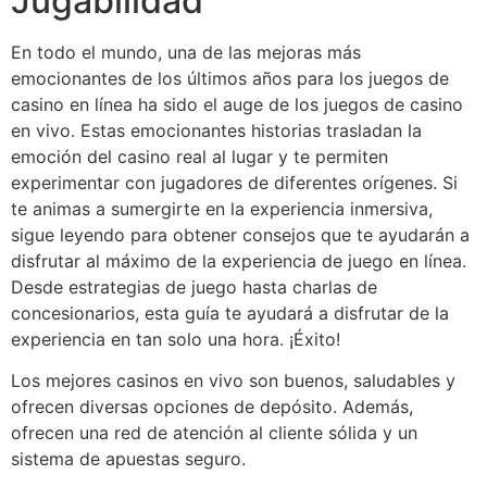
Jugabilidad
En todo el mundo, una de las mejoras más
emocionantes de los últimos años para los juegos de
casino en línea ha sido el auge de los juegos de casino
en vivo. Estas emocionantes historias trasladan la
emoción del casino real al lugar y te permiten
experimentar con jugadores de diferentes orígenes. Si
te animas a sumergirte en la experiencia inmersiva,
sigue leyendo para obtener consejos que te ayudarán a
disfrutar al máximo de la experiencia de juego en línea.
Desde estrategias de juego hasta charlas de
concesionarios, esta guía te ayudará a disfrutar de la
experiencia en tan solo una hora. ¡Éxito!
Los mejores casinos en vivo son buenos, saludables y
ofrecen diversas opciones de depósito. Además,
ofrecen una red de atención al cliente sólida y un
sistema de apuestas seguro.