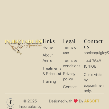
dinero real. El mercado se ha convertido en el máximo
beneficio de la ronda: sabrás qué lados de la ronda y
comenzarás a ver la acción que acecha. Esta es la
oportunidad de obtener opciones.
Links
Legal
Contact
us
Home
Terms of
use
annieoquigle
About
Annie
Terms &
+44 7548
conditions
104108
Treatments
& Price List
Privacy
Clinic visits
policy
by
Training
appointment
Contact
only.
© 2025
Designed with
By
ARSOFT
Injectables by