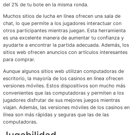
del 2% de tu bote en la misma ronda.
Muchos sitios de lucha en línea ofrecen una sala de
chat, lo que permite a los jugadores interactuar con
otros participantes mientras juegan. Esta herramienta
es una excelente manera de aumentar tu confianza y
ayudarte a encontrar la partida adecuada. Además, los
sitios web ofrecen anuncios con artículos interesantes
para comprar.
Aunque algunos sitios web utilizan computadoras de
escritorio, la mayoría de los casinos en línea ofrecen
versiones móviles. Estos dispositivos son mucho más
convenientes que las computadoras y permiten a los
jugadores disfrutar de sus mejores juegos mientras
viajan. Además, las versiones móviles de los casinos en
línea son más rápidas y seguras que las de las
computadoras.